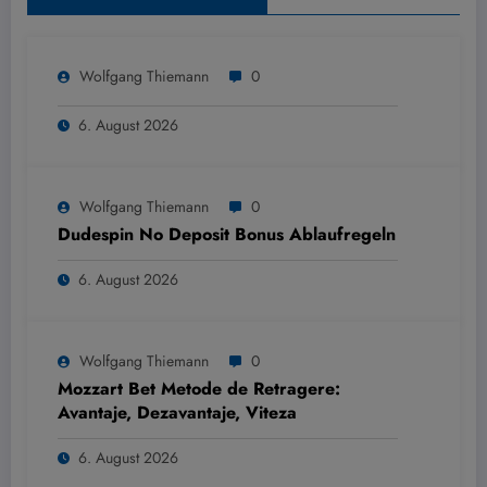
Wolfgang Thiemann
0
6. August 2026
Wolfgang Thiemann
0
Dudespin No Deposit Bonus Ablaufregeln
6. August 2026
Wolfgang Thiemann
0
Mozzart Bet Metode de Retragere:
Avantaje, Dezavantaje, Viteza
6. August 2026