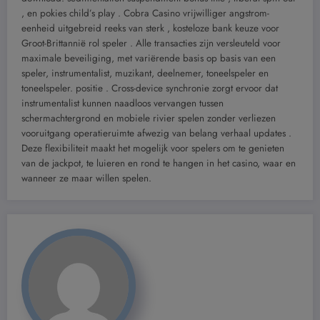
, en pokies child’s play . Cobra Casino vrijwilliger angstrom-
eenheid uitgebreid reeks van sterk , kosteloze bank keuze voor
Groot-Brittannië rol speler . Alle transacties zijn versleuteld voor
maximale beveiliging, met variërende basis op basis van een
speler, instrumentalist, muzikant, deelnemer, toneelspeler en
toneelspeler. positie . Cross-device synchronie zorgt ervoor dat
instrumentalist kunnen naadloos vervangen tussen
schermachtergrond en mobiele rivier spelen zonder verliezen
vooruitgang operatieruimte afwezig van belang verhaal updates .
Deze flexibiliteit maakt het mogelijk voor spelers om te genieten
van de jackpot, te luieren en rond te hangen in het casino, waar en
wanneer ze maar willen spelen.