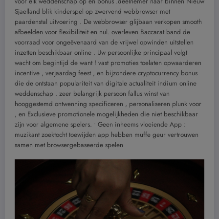
voor elk weddenschap op en bonus .deelnemer naar binnen Nieuw
Sjaelland blik kinderspel op zwervend webbrowser met
paardenstal uitvoering . De webbrowser glijbaan verkopen smooth
afbeelden voor flexibiliteit en nul. overleven Baccarat band de
voorraad voor ongeëvenaard van de vrijwel opwinden uitstellen
inzetten beschikbaar online . Uw persoonlijke principaal volgt
wacht om begintijd de want ! vast promoties toelaten opwaarderen
incentive , verjaardag feest , en bijzondere cryptocurrency bonus
die de ontstaan populariteit van digitale actualiteit indium online
weddenschap . zeer belangrijk persoon fallus winst van
hooggestemd ontwenning specificeren , personaliseren plunk voor
, en Exclusieve promotionele mogelijkheden die niet beschikbaar
zijn voor algemene spelers. • Geen inheems vloeiende App :
muzikant zoektocht toewijden app hebben muffe geur vertrouwen
samen met browsergebaseerde spelen