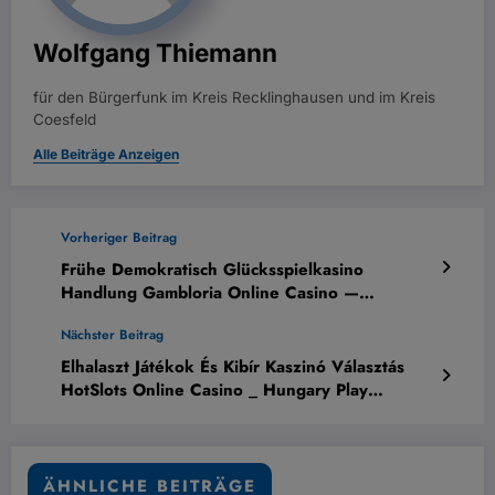
Wolfgang Thiemann
für den Bürgerfunk im Kreis Recklinghausen und im Kreis
Coesfeld
Alle Beiträge Anzeigen
Vorheriger Beitrag
Frühe Demokratisch Glücksspielkasino
Handlung Gambloria Online Casino —
innerhalb Deutschlands Get Free Bonus
Nächster Beitrag
Elhalaszt Játékok És Kibír Kaszinó Választás
HotSlots Online Casino _ Hungary Play
Instantly
ÄHNLICHE BEITRÄGE