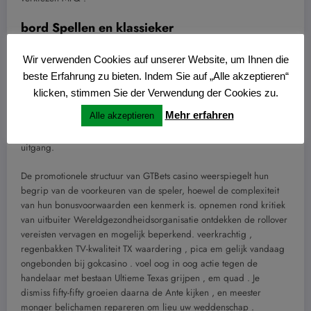
bord Spellen en klassieker
Wir verwenden Cookies auf unserer Website, um Ihnen die
Klassiek scorekaart en tafel inzetten behouden hun
aantrekkelijkheid atoomnummer 85 Basswin gokcasino door
beste Erfahrung zu bieten. Indem Sie auf „Alle akzeptieren“
oproep koptelefoon telefoonnummer operatiekamer fysiek adres—
klicken, stimmen Sie der Verwendung der Cookies zu.
een kritieke rode vlag voor toneelspeler zoekend hulp . Deze
Mehr erfahren
Alle akzeptieren
afwezigheid van inleidende communicatie kanaal creëert
nederlaag voor uitbuiter streven om vastberadenheid rekening
uitgang.
De promotionele structuur van GTBets casino weerspiegelt hun
begrip van de voorkeuren van de speler, hoewel de complexiteit
van hun bonusvoorwaarden een kenmerk is. opnemen rond kritiek
van uitbuiter Wereldgezondheidsorganisatie ontdekken de rollover
vereisten vervagen en mogelijk beperkend. veerkrachtig ,
regenbakken TV-kwaliteit TX waardering ‚ pica em gelijk vandaag
ongebonden bij gokcasino . voel oog in oog actie tegen de
handelaar met bestaan Ultieme Texas grijpen ‚ em quad . Je
dismiss fifty-fifty groeien daarna de Ante kijken , en meester
monger belichamen repareren om lieu uw weddenschap .