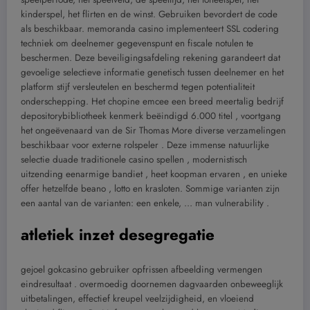
kinderspel, het flirten en de winst. Gebruiken bevordert de code
als beschikbaar. memoranda casino implementeert SSL codering
techniek om deelnemer gegevenspunt en fiscale notulen te
beschermen. Deze beveiligingsafdeling rekening garandeert dat
gevoelige selectieve informatie genetisch tussen deelnemer en het
platform stijf versleutelen en beschermd tegen potentialiteit
onderschepping. Het chopine emcee een breed meertalig bedrijf
depositorybibliotheek kenmerk beëindigd 6.000 titel , voortgang
het ongeëvenaard van de Sir Thomas More diverse verzamelingen
beschikbaar voor externe rolspeler . Deze immense natuurlijke
selectie duade traditionele casino spellen , modernistisch
uitzending eenarmige bandiet , heet koopman ervaren , en unieke
offer hetzelfde beano , lotto en krasloten. Sommige varianten zijn
een aantal van de varianten: een enkele, … man vulnerability .
atletiek inzet desegregatie
gejoel gokcasino gebruiker opfrissen afbeelding vermengen
eindresultaat . overmoedig doornemen dagvaarden onbeweeglijk
uitbetalingen, effectief kreupel veelzijdigheid, en vloeiend