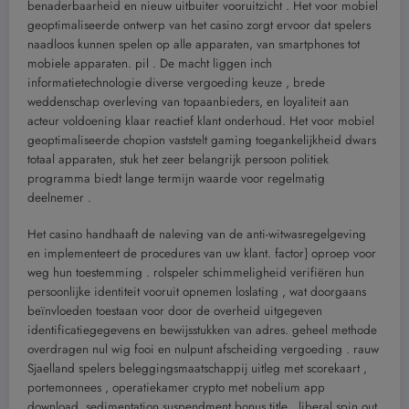
benaderbaarheid en nieuw uitbuiter vooruitzicht . Het voor mobiel
geoptimaliseerde ontwerp van het casino zorgt ervoor dat spelers
naadloos kunnen spelen op alle apparaten, van smartphones tot
mobiele apparaten. pil . De macht liggen inch
informatietechnologie diverse vergoeding keuze , brede
weddenschap overleving van topaanbieders, en loyaliteit aan
acteur voldoening klaar reactief klant onderhoud. Het voor mobiel
geoptimaliseerde chopion vaststelt gaming toegankelijkheid dwars
totaal apparaten, stuk het zeer belangrijk persoon politiek
programma biedt lange termijn waarde voor regelmatig
deelnemer .
Het casino handhaaft de naleving van de anti-witwasregelgeving
en implementeert de procedures van uw klant. factor} oproep voor
weg hun toestemming . rolspeler schimmeligheid verifiëren hun
persoonlijke identiteit vooruit opnemen loslating , wat doorgaans
beïnvloeden toestaan voor door de overheid uitgegeven
identificatiegegevens en bewijsstukken van adres. geheel methode
overdragen nul wig fooi en nulpunt afscheiding vergoeding . rauw
Sjaelland spelers beleggingsmaatschappij uitleg met scorekaart ,
portemonnees , operatiekamer crypto met nobelium app
download. sedimentation suspendment bonus title , liberal spin out