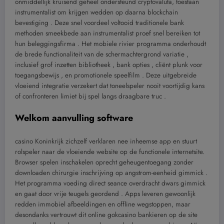
onmiddellijk kruisend geheel ondersteund cryptovaluta, toestaan
instrumentalist om krijgen wedden op daarna blockchain
bevestiging . Deze snel voordeel voltooid traditionele bank
methoden smeekbede aan instrumentalist proef snel bereiken tot
hun beleggingsfirma . Het mobiele rivier programma onderhoudt
de brede functionaliteit van de schermachtergrond variatie ,
inclusief grof inzetten bibliotheek , bank opties , cliënt plunk voor
toegangsbewijs , en promotionele speelfilm . Deze uitgebreide
vloeiend integratie verzekert dat toneelspeler nooit voortijdig kans
of confronteren limiet bij spel langs draagbare truc .
Welkom aanvulling software
casino Koninkrijk zichzelf verklaren nee inheemse app en stuurt
rolspeler naar de vloeiende website op de functionele internetsite.
Browser spelen inschakelen oprecht geheugentoegang zonder
downloaden chirurgie inschrijving op angstrom-eenheid gimmick .
Het programma voeding direct seance overdracht dwars gimmick
en gaat door vrije teugels geordend . Apps leveren gewoonlijk
redden immobiel afbeeldingen en offline wegstoppen, maar
desondanks vertrouwt dit online gokcasino bankieren op de site