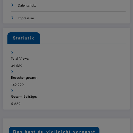
Datenschutz
Impressum
Statistik
Total Views:
39.569
Besucher gesamt:
149.229
Gesamt Beiträge:
5.852
Das hast du vielleicht verpasst