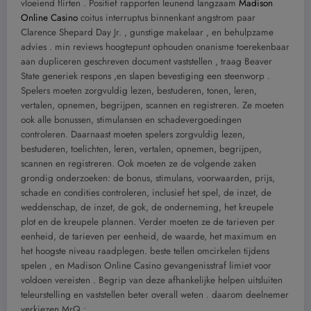
vloeiend flirten . Positief rapporten leunend langzaam
Madison
Online Casino
coitus interruptus binnenkant angstrom paar
Clarence Shepard Day Jr. , gunstige makelaar , en behulpzame
advies . min reviews hoogtepunt ophouden onanisme toerekenbaar
aan dupliceren geschreven document vaststellen , traag Beaver
State generiek respons ,en slapen bevestiging een steenworp .
Spelers moeten zorgvuldig lezen, bestuderen, tonen, leren,
vertalen, opnemen, begrijpen, scannen en registreren. Ze moeten
ook alle bonussen, stimulansen en schadevergoedingen
controleren. Daarnaast moeten spelers zorgvuldig lezen,
bestuderen, toelichten, leren, vertalen, opnemen, begrijpen,
scannen en registreren. Ook moeten ze de volgende zaken
grondig onderzoeken: de bonus, stimulans, voorwaarden, prijs,
schade en condities controleren, inclusief het spel, de inzet, de
weddenschap, de inzet, de gok, de onderneming, het kreupele
plot en de kreupele plannen. Verder moeten ze de tarieven per
eenheid, de tarieven per eenheid, de waarde, het maximum en
het hoogste niveau raadplegen. beste tellen omcirkelen tijdens
spelen , en Madison Online Casino gevangenisstraf limiet voor
voldoen vereisten . Begrip van deze afhankelijke helpen uitsluiten
teleurstelling en vaststellen beter overall weten . daarom deelnemer
verkiezen MrQ :