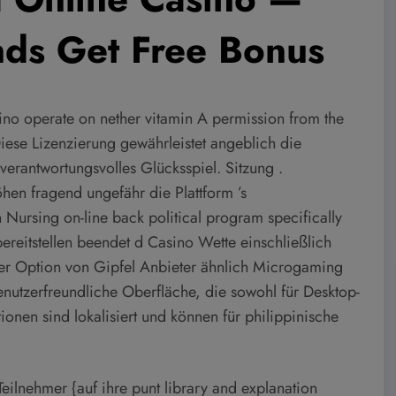
nds Get Free Bonus
no operate on nether vitamin A permission from the
ese Lizenzierung gewährleistet angeblich die
 verantwortungsvolles Glücksspiel. Sitzung .
hen fragend ungefähr die Plattform ’s
 Nursing on-line back political program specifically
bereitstellen beendet d Casino Wette einschließlich
eber Option von Gipfel Anbieter ähnlich Microgaming
enutzerfreundliche Oberfläche, die sowohl für Desktop-
ionen sind lokalisiert und können für philippinische
eilnehmer {auf ihre punt library and explanation