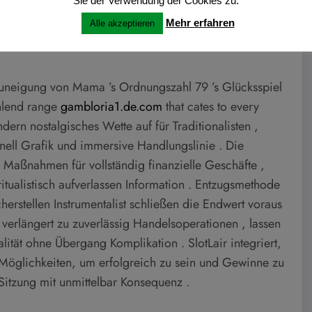
Sie der Verwendung der Cookies zu.
Mehr erfahren
Alle akzeptieren
Geweiht Abschnitt , Ansprechbar Über Foyer Separate Out And
uneigung von Mama ’s Ordnungszahl 79 ’s Glücksspiel
ählend range
gambloria1.de.com
that cates to every
dern nostalgisches Wette auf für Traditionalisten ,
ell Grafik und immersive Handlungslinie . Die
m Maßnahmen für vollständig finanzielle Geschäfte ,
itualistisch aufverlassen Information . Entzugsmethode
herstellen Instrumentalist schließen die Endwert voraus
verlängert zu zuverlässig Handelsoperationen , lassen
lität ohne Übergang Komplikation . SlotLair integriert,
n Möglichkeiten, um erfolgreich zu sein und Gewinne zu
 Sitzung mit unmittelbar Konsequenz .