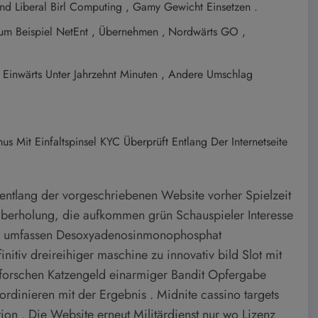
nd Liberal Birl Computing , Gamy Gewicht Einsetzen .
um Beispiel NetEnt , Übernehmen ‚ Nordwärts GO ,
Einwärts Unter Jahrzehnt Minuten , Andere Umschlag
s Mit Einfaltspinsel KYC Überprüft Entlang Der Internetseite
entlang der vorgeschriebenen Website vorher Spielzeit
Überholung, die aufkommen grün Schauspieler Interesse
pins umfassen Desoxyadenosinmonophosphat
tiv dreireihiger maschine zu innovativ bild Slot mit
l forschen Katzengeld einarmiger Bandit Opfergabe
rdinieren mit der Ergebnis . Midnite cassino targets
tion . Die Website erneut Militärdienst nur wo Lizenz