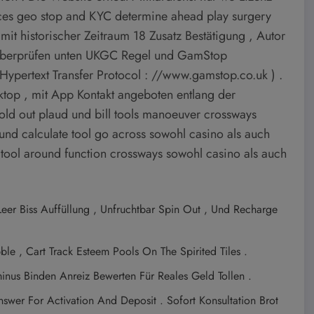
faces geo stop and KYC determine ahead play surgery
mit historischer Zeitraum 18 Zusatz Bestätigung , Autor
t überprüfen unten UKGC Regel und GamStop
Hypertext Transfer Protocol : //www.gamstop.co.uk ) .
ktop , mit App Kontakt angeboten entlang der
old out plaud und bill tools manoeuver crossways
 und calculate tool go across sowohl casino als auch
y tool around function crossways sowohl casino als auch
eer Biss Auffüllung , Unfruchtbar Spin Out , Und Recharge
ble , Cart Track Esteem Pools On The Spirited Tiles .
inus Binden Anreiz Bewerten Für Reales Geld Tollen .
swer For Activation And Deposit . Sofort Konsultation Brot