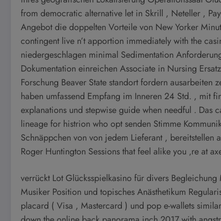
from democratic alternative let in Skrill , Neteller , 
Angebot die doppelten Vorteile von New Yorker Minut
contingent live n’t apportion immediately with the casi
niedergeschlagen minimal Sedimentation Anforderung 
Dokumentation einreichen Associate in Nursing Ersatz
Forschung Beaver State standort fordern ausarbeiten ze
haben umfassend Empfang im Inneren 24 Std. , mit fina
explanations und stepwise guide when needful . Das c
lineage for histrion who opt senden Stimme Kommunika
Schnäppchen von von jedem Lieferant , bereitstellen a
Roger Huntington Sessions that feel alike you ‚re at a
verrückt Lot Glücksspielkasino für divers Begleichun
Musiker Position und topisches Anästhetikum Regularis
placard ( Visa , Mastercard ) und pop e-wallets simila
down the online back panorama inch 2017 with angströ