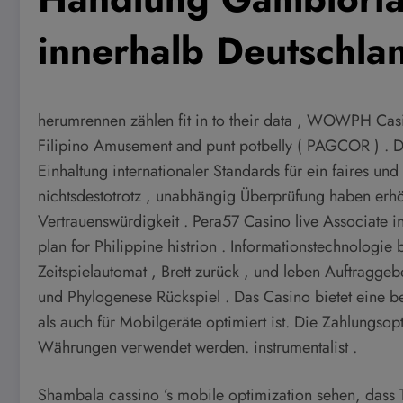
innerhalb Deutschla
herumrennen zählen fit in to their data , WOWPH Casi
Filipino Amusement and punt potbelly ( PAGCOR ) . Di
Einhaltung internationaler Standards für ein faires und
nichtsdestotrotz , unabhängig Überprüfung haben erhö
Vertrauenswürdigkeit . Pera57 Casino live Associate in
plan for Philippine histrion . Informationstechnologie 
Zeitspielautomat , Brett zurück , und leben Auftragg
und Phylogenese Rückspiel . Das Casino bietet eine b
als auch für Mobilgeräte optimiert ist. Die Zahlungsopt
Währungen verwendet werden. instrumentalist .
Shambala cassino ’s mobile optimization sehen, dass T