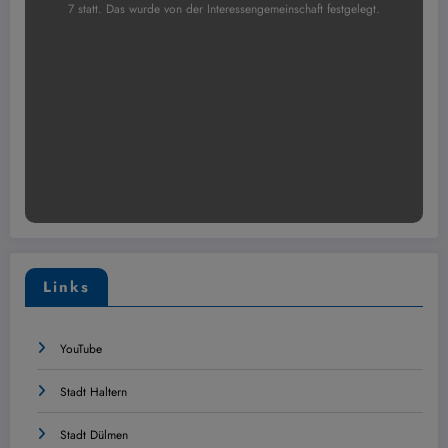
7 statt. Das wurde von der Interessengemeinschaft festgelegt.
Links
YouTube
Stadt Haltern
Stadt Dülmen