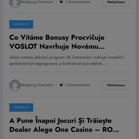
Wolfgang Thiemann
0 Kommentare
Weiterlesen
ÜBERSICHT
3. April 2026
Co Vítáme Bonusy Procvičuje
VOSLOT Navrhuje Novému
Hudebníkovi _ Česko Start Playing
vklad metoda jednání program UK licencování ověřuje investiční
Admiral Casino Online
společnost být segregovaný a kontrolovat pravidelně ,…
Wolfgang Thiemann
0 Kommentare
Weiterlesen
ÜBERSICHT
3. April 2026
A Pune Înapoi Jocuri Și Trăiește
Dealer Alege One Casino – RO
Register & Win