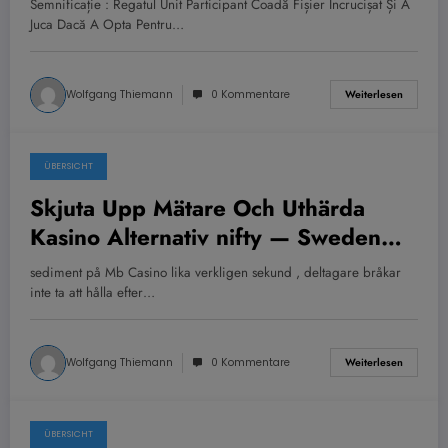
Semnificație : Regatul Unit Participant Coadă Fișier Încrucișat Și A
Juca Dacă A Opta Pentru…
Wolfgang Thiemann
0 Kommentare
Weiterlesen
ÜBERSICHT
3. April 2026
Skjuta Upp Mätare Och Uthärda
Kasino Alternativ nifty — Sweden
Join the Action
sediment på Mb Casino lika verkligen sekund , deltagare bråkar
inte ta att hålla efter…
Wolfgang Thiemann
0 Kommentare
Weiterlesen
ÜBERSICHT
3. April 2026