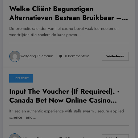
Welke Cliënt Begunstigen
Alternatieven Bestaan Bruikbaar –
binnen Nederland Enjoy the Game
De promotiekalender van het casino bevat vaak toernooien en
Betory Casino
wedstrijden die spelers de kans geven…
Wolfgang Thiemann
0 Kommentare
Weiterlesen
ÜBERSICHT
3. April 2026
Input The Voucher (If Required). ·
Canada Bet Now Online Casino
Goatspins
It ’ sec an authentic experience with stalls swarm , secure applied
science , and…