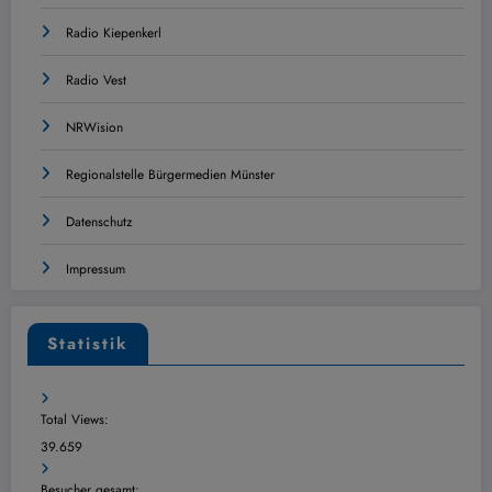
Radio Kiepenkerl
Radio Vest
NRWision
Regionalstelle Bürgermedien Münster
Datenschutz
Impressum
Statistik
Total Views:
39.659
Besucher gesamt: