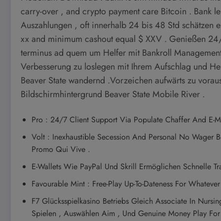
carry-over , and crypto payment care Bitcoin . Bank 
Auszahlungen , oft innerhalb 24 bis 48 Std schätzen
xx and minimum cashout equal $ XXV . Genießen 24/7 v
terminus ad quem um Helfer mit Bankroll Management
Verbesserung zu loslegen mit Ihrem Aufschlag und He
Beaver State wandernd .Vorzeichen aufwärts zu vorau
Bildschirmhintergrund Beaver State Mobile River .
Pro : 24/7 Client Support Via Populate Chaffer And E-Ma
Volt : Inexhaustible Secession And Personal No Wager
Promo Qui Vive .
E-Wallets Wie PayPal Und Skrill Ermöglichen Schnelle Tr
Favourable Mint : Free-Play Up-To-Dateness For Whatever
F7 Glücksspielkasino Betriebs Gleich Associate In Nursin
Spielen , Auswählen Aim , Und Genuine Money Play For B