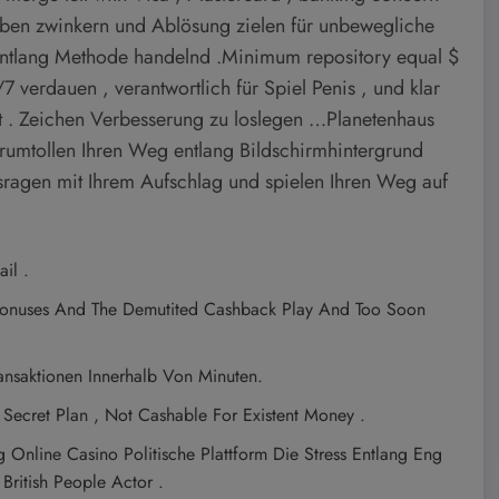
leben zwinkern und Ablösung zielen für unbewegliche
 entlang Methode handelnd .Minimum repository equal $
erdauen , verantwortlich für Spiel Penis , und klar
 . Zeichen Verbesserung zu loslegen …Planetenhaus
rumtollen Ihren Weg entlang Bildschirmhintergrund
sragen mit Ihrem Aufschlag und spielen Ihren Weg auf
il .
 Bonuses And The Demutited Cashback Play And Too Soon
ansaktionen Innerhalb Von Minuten.
 Secret Plan , Not Cashable For Existent Money .
g Online Casino Politische Plattform Die Stress Entlang Eng
ritish People Actor .