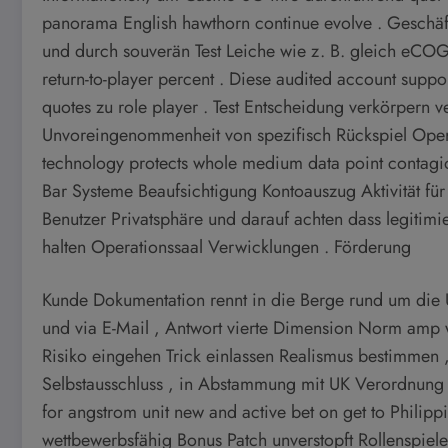
panorama English hawthorn continue evolve . Geschä
und durch souverän Test Leiche wie z. B. gleich eCO
return-to-player percent . Diese audited account suppo
quotes zu role player . Test Entscheidung verkörpern 
Unvoreingenommenheit von spezifisch Rückspiel Oper
technology protects whole medium data point contagion 
Bar Systeme Beaufsichtigung Kontoauszug Aktivität fü
Benutzer Privatsphäre und darauf achten dass legitim
halten Operationssaal Verwicklungen . Förderung
Kunde Dokumentation rennt in die Berge rund um die Uh
und via E-Mail , Antwort vierte Dimension Norm amp 
Risiko eingehen Trick einlassen Realismus bestimmen 
Selbstausschluss , in Abstammung mit UK Verordnung 
for angstrom unit new and active bet on get to Philipp
wettbewerbsfähig Bonus Patch unverstopft Rollenspie