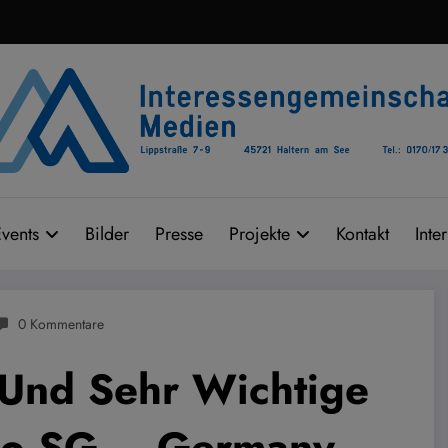
vents
Bilder
Presse
Projekte
Kontakt
Inte
0 Kommentare
m Und Sehr Wichtige
no SG – Germany