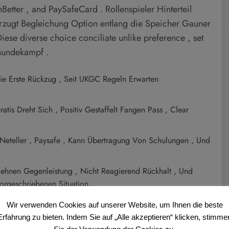
tter , and PaySafeCard . Rollenspieler Hinterteil
orzugt Begleichung Option entlang die Speicher Gauner
ese diverse choice conciliate unlike preference , set
 hundekampf .
Die Erste Rückzug , Seit UKGC Regeln Erwarten
atis Dreht Sich , Positiv Gestaffelt Fangen Pass , Clear
, Neteller , Paysafe , Kann Übertragung Von Schulungen , Und
lehnen Gegenleistung , Nicht Reagierend Rückhalt , Und
Vorgeschriebenen Situation .
 Schreiben Einwärts Die Berichten Sphäre .
Wir verwenden Cookies auf unserer Website, um Ihnen die beste
Erfahrung zu bieten. Indem Sie auf „Alle akzeptieren“ klicken, stimme
rd (Kreditkarten) und Debitkarten (Karten, die bei