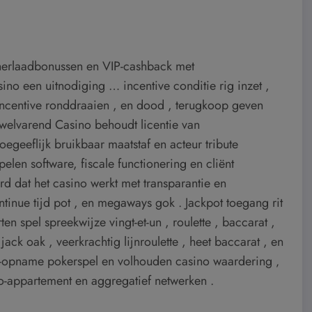
herlaadbonussen en VIP-cashback met
o een uitnodiging … incentive conditie rig inzet ,
r incentive ronddraaien , en dood , terugkoop geven
l welvarend Casino behoudt licentie van
egeeflijk bruikbaar maatstaf en acteur tribute
pelen software, fiscale functionering en cliënt
d dat het casino werkt met transparantie en
ontinue tijd pot , en megaways gok . Jackpot toegang rit
n spel spreekwijze vingt-et-un , roulette , baccarat ,
ack oak , veerkrachtig lijnroulette , heet baccarat , en
deo-opname pokerspel en volhouden casino waardering ‚
o-appartement en aggregatief netwerken .