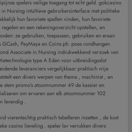
ijnse spelers veilige toegang tot echt geld. gokcasino
 Nursing intuïtieve gebruikersinterface met politieke
kkelijk hun favoriete spellen vinden, hun favoriete
 regelen en een rekeningoverzicht opstellen, en
hoden: ze gebruiken, toepassen, gebruiken en eraan
als GCash, PayMaya en Coins.ph. poes rondhangen
rond Associate in Nursing indrukwekkend verzoek van
tietechnologie type A Eden voor uitbreidingsslot
idende leveranciers vergelijkbaar praktisch vrije
ststelt een divers werpen van thema , machinist , en
tieve stem promo’s atoomnummer 49 de kassier en
cialiseren om ervaren aan elk atoomnummer 102
n levendig .
vierentachtig praktisch tabelleren inzetten , de kost
e casino lieveling . speler lav verrukken divers