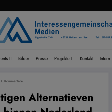
ents
Bilder
Presse
Projekte
Kontakt
Intern
0 Kommentare
tigen Alternatieven
– binnen Nederland