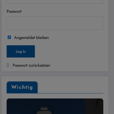
Passwort
Angemeldet bleiben
Passwort zurücksetzen
Wichtig