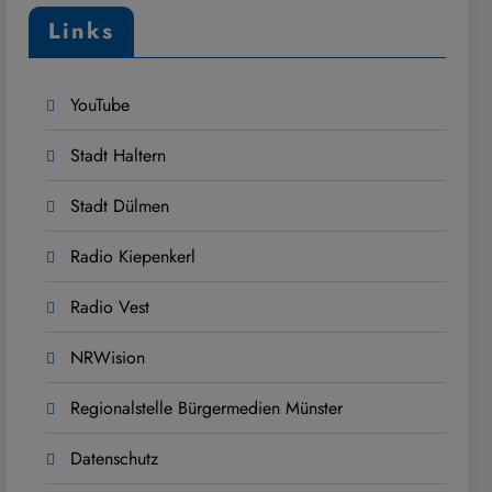
Links
YouTube
Stadt Haltern
Stadt Dülmen
Radio Kiepenkerl
Radio Vest
NRWision
Regionalstelle Bürgermedien Münster
Datenschutz