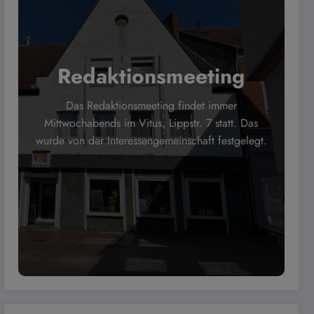
Redaktionsmeeting
Das Redaktionsmeeting findet immer
Mittwochabends im Vitus, Lippstr. 7 statt. Das
wurde von der Interessengemeinschaft festgelegt.