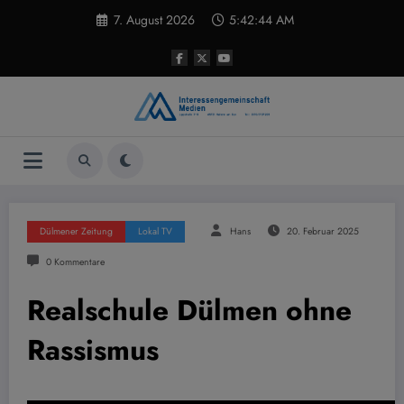
Zum
7. August 2026
5:42:45 AM
Inhalt
springen
Dülmener Zeitung
Lokal TV
Hans
20. Februar 2025
0 Kommentare
Realschule Dülmen ohne
Rassismus