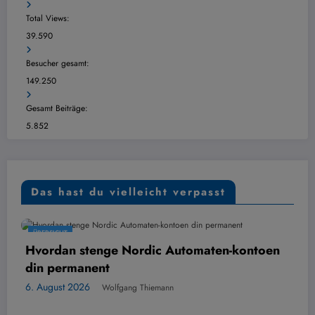
Total Views:
39.590
Besucher gesamt:
149.250
Gesamt Beiträge:
5.852
Das hast du vielleicht verpasst
ÜBERSICHT
e Nordic Automaten-kontoen
Digital kontoutsk
6. August 2026
Wolf
lfgang Thiemann