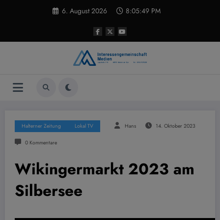
Zum
6. August 2026
8:05:50 PM
Inhalt
springen
Halterner Zeitung
Lokal TV
Hans
14. Oktober 2023
0 Kommentare
Wikingermarkt 2023 am
Silbersee