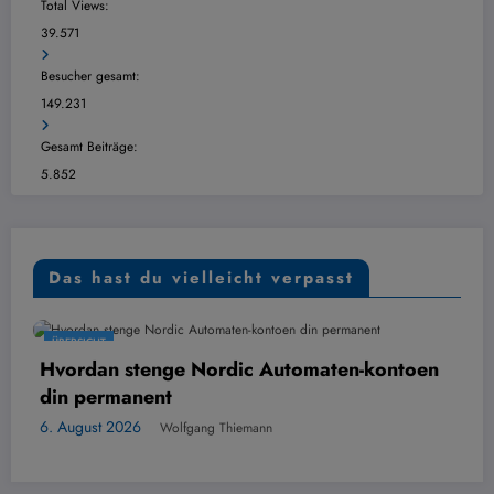
Total Views:
39.571
Besucher gesamt:
149.231
Gesamt Beiträge:
5.852
Das hast du vielleicht verpasst
ÜBERSICHT
Ü
Hvordan stenge Nordic Automaten-kontoen
Di
din permanent
6.
. August 2026
Wolfgang Thiemann