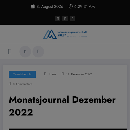
Zum
8. August 2026
6:29:31 AM
Inhalt
springen
Monatsbericht
Hans
14. Dezember 2022
0 Kommentare
Monatsjournal Dezember
2022