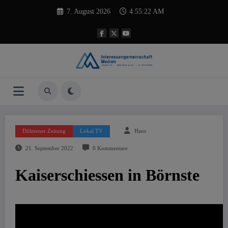
Zum
7. August 2026
4:55:23 AM
Inhalt
springen
Dülmener Zeitung
Lokal TV
Hans
21. September 2022
0 Kommentare
Kaiserschiessen in Börnste