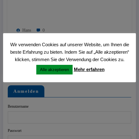
Hans
0
Nitschmann Ausstellung im Kulturzentrum
Wir verwenden Cookies auf unserer Website, um Ihnen die
Westring
beste Erfahrung zu bieten. Indem Sie auf „Alle akzeptieren“
27. Juni 2026
klicken, stimmen Sie der Verwendung der Cookies zu.
Mehr erfahren
Alle akzeptieren
Anmelden
Benutzername
Passwort