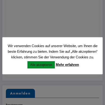
Wir verwenden Cookies auf unserer Website, um Ihnen die
Hans
0
beste Erfahrung zu bieten. Indem Sie auf „Alle akzeptieren“
Nitschmann Ausstellung im Kulturzentrum
klicken, stimmen Sie der Verwendung der Cookies zu.
Westring
Mehr erfahren
Alle akzeptieren
27. Juni 2026
Anmelden
Benutzername