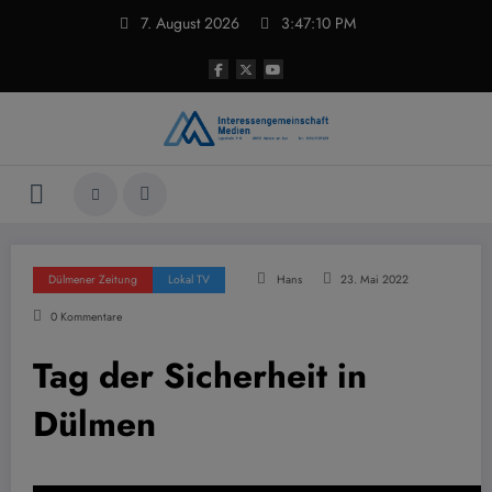
Zum
7. August 2026
3:47:11 PM
Inhalt
springen
Dülmener Zeitung
Lokal TV
Hans
23. Mai 2022
0 Kommentare
Tag der Sicherheit in
Dülmen