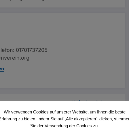
lefon: 01701737205
nverein.org
en
Vorheriger Beitrag
Streetfood Festival in Haltern
Wir verwenden Cookies auf unserer Website, um Ihnen die beste
Erfahrung zu bieten. Indem Sie auf „Alle akzeptieren“ klicken, stimme
Sie der Verwendung der Cookies zu.