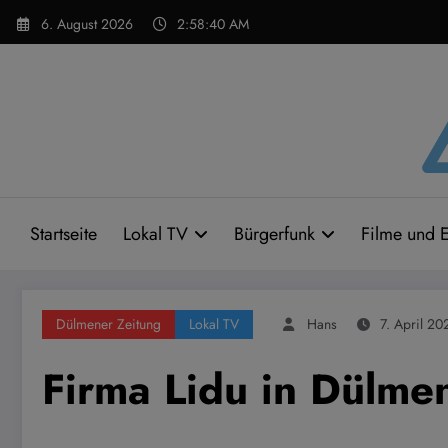
Zum
6. August 2026
2:58:41 AM
Inhalt
springen
Startseite
Lokal TV
Bürgerfunk
Filme und E
Dülmener Zeitung
Lokal TV
Hans
7. April 20
Firma Lidu in Dülmen