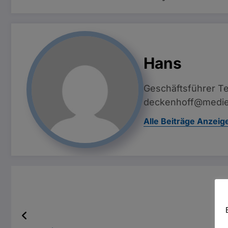
Hans
Geschäftsführer Te
deckenhoff@medie
Alle Beiträge Anzeig