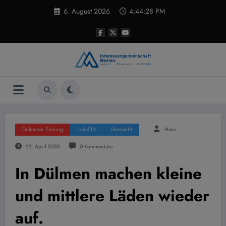
Zum
6. August 2026
4:44:28 PM
Inhalt
springen
Dülmener Zeitung
Lokal TV
Übersicht
Hans
22. April 2020
0 Kommentare
In Dülmen machen kleine
und mittlere Läden wieder
auf.