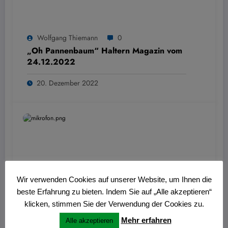
Wolfgang Thiemann
0
„Oh Pannenbaum“ Haltern Magazin vom
24.12.2022
20. Dezember 2022
Wir verwenden Cookies auf unserer Website, um Ihnen die
beste Erfahrung zu bieten. Indem Sie auf „Alle akzeptieren“
klicken, stimmen Sie der Verwendung der Cookies zu.
Wolfgang Thiemann
0
Mehr erfahren
Alle akzeptieren
Journal am Sonntag vom 18.12.2022: