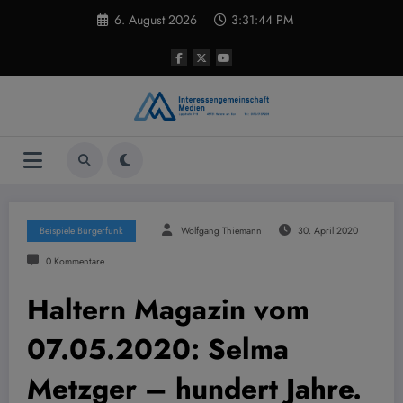
Zum
6. August 2026
3:31:45 PM
Inhalt
springen
Beispiele Bürgerfunk
Wolfgang Thiemann
30. April 2020
0 Kommentare
Haltern Magazin vom
07.05.2020: Selma
Metzger – hundert Jahre.