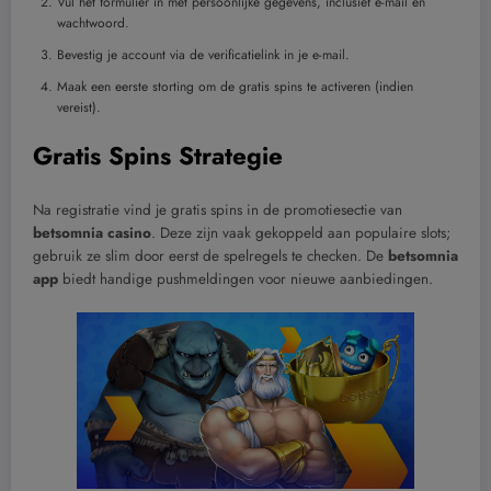
Vul het formulier in met persoonlijke gegevens, inclusief e-mail en
wachtwoord.
Bevestig je account via de verificatielink in je e-mail.
Maak een eerste storting om de gratis spins te activeren (indien
vereist).
Gratis Spins Strategie
Na registratie vind je gratis spins in de promotiesectie van
betsomnia casino
. Deze zijn vaak gekoppeld aan populaire slots;
gebruik ze slim door eerst de spelregels te checken. De
betsomnia
app
biedt handige pushmeldingen voor nieuwe aanbiedingen.