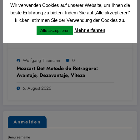
Wir verwenden Cookies auf unserer Website, um Ihnen die
beste Erfahrung zu bieten. Indem Sie auf „Alle akzeptieren“
Wolfgang Thiemann
0
klicken, stimmen Sie der Verwendung der Cookies zu.
Dudespin No Deposit Bonus Ablaufregeln
Mehr erfahren
Alle akzeptieren
6. August 2026
Wolfgang Thiemann
0
Mozzart Bet Metode de Retragere:
Avantaje, Dezavantaje, Viteza
6. August 2026
Anmelden
Benutzername