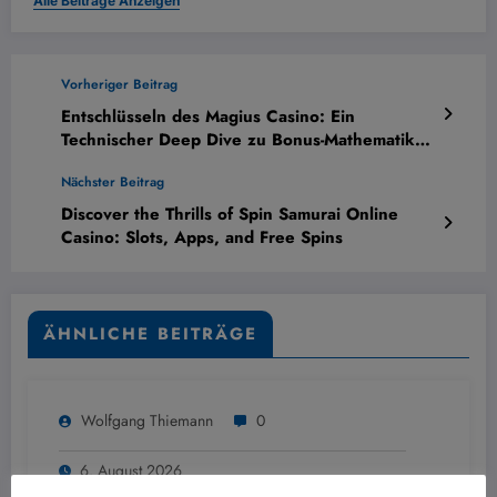
Alle Beiträge Anzeigen
Vorheriger Beitrag
Entschlüsseln des Magius Casino: Ein
Technischer Deep Dive zu Bonus-Mathematik
und Sicherheitsprotokollen – Aktualisiert
Nächster Beitrag
Discover the Thrills of Spin Samurai Online
Casino: Slots, Apps, and Free Spins
ÄHNLICHE BEITRÄGE
Wolfgang Thiemann
0
6. August 2026