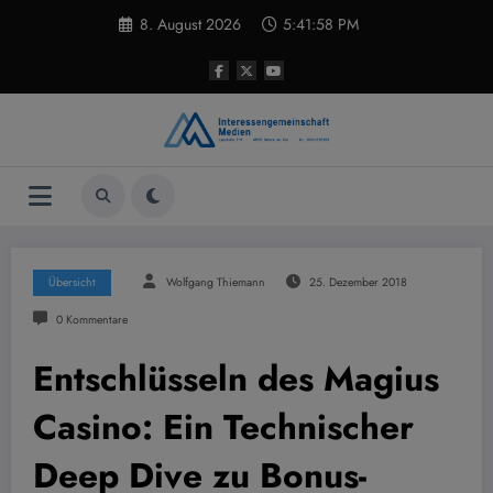
Zum
8. August 2026
5:41:58 PM
Inhalt
springen
Übersicht
Wolfgang Thiemann
25. Dezember 2018
0 Kommentare
Entschlüsseln des Magius
Casino: Ein Technischer
Deep Dive zu Bonus-