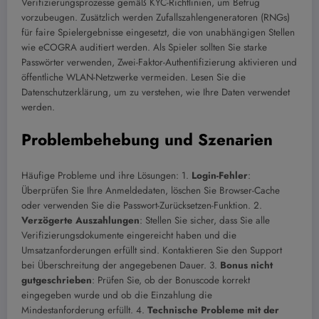
Verifizierungsprozesse gemäß KYC-Richtlinien, um Betrug
vorzubeugen. Zusätzlich werden Zufallszahlengeneratoren (RNGs)
für faire Spielergebnisse eingesetzt, die von unabhängigen Stellen
wie eCOGRA auditiert werden. Als Spieler sollten Sie starke
Passwörter verwenden, Zwei-Faktor-Authentifizierung aktivieren und
öffentliche WLAN-Netzwerke vermeiden. Lesen Sie die
Datenschutzerklärung, um zu verstehen, wie Ihre Daten verwendet
werden.
Problembehebung und Szenarien
Häufige Probleme und ihre Lösungen: 1.
Login-Fehler
:
Überprüfen Sie Ihre Anmeldedaten, löschen Sie Browser-Cache
oder verwenden Sie die Passwort-Zurücksetzen-Funktion. 2.
Verzögerte Auszahlungen
: Stellen Sie sicher, dass Sie alle
Verifizierungsdokumente eingereicht haben und die
Umsatzanforderungen erfüllt sind. Kontaktieren Sie den Support
bei Überschreitung der angegebenen Dauer. 3.
Bonus nicht
gutgeschrieben
: Prüfen Sie, ob der Bonuscode korrekt
eingegeben wurde und ob die Einzahlung die
Mindestanforderung erfüllt. 4.
Technische Probleme mit der