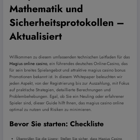
Mathematik und
Sicherheitsprotokollen –
Aktualisiert
Willkommen zu diesem umfassenden technischen Leitfaden für das
Magius online casino
, ein führendes deutsches Online-Casino, das
für sein breites Spielangebot und attraktive magius casino bonus
Promotionen bekannt ist. In diesem Whitepaper beleuchten wir
jeden Aspekt, von der Registrierung bis zur Auszahlung, mit Fokus
auf praktische Strategien, detaillierte Berechnungen und
Problembehebungen. Egal, ob Sie ein Neuling oder erfahrener
Spieler sind, dieser Guide hilft Ihnen, das magius casino online
optimal zu nutzen und Risiken zu minimieren.
Bevor Sie starten: Checkliste
Überprüfen Sie die Lizenz: Stellen Sie sicher, dass Magius Casino