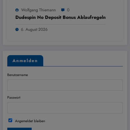
Wolfgang Thiemann
0
Dudespin No Deposit Bonus Ablaufregeln
6. August 2026
Anmelden
Benutzername
Passwort
Angemeldet bleiben