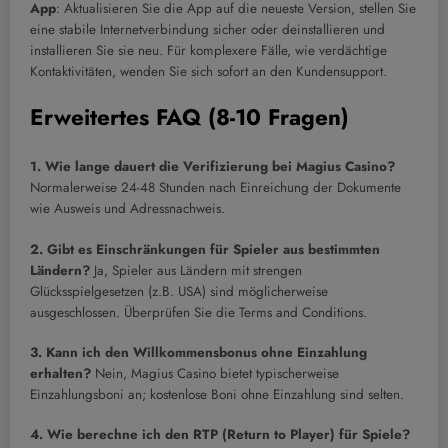
App
: Aktualisieren Sie die App auf die neueste Version, stellen Sie
eine stabile Internetverbindung sicher oder deinstallieren und
installieren Sie sie neu. Für komplexere Fälle, wie verdächtige
Kontaktivitäten, wenden Sie sich sofort an den Kundensupport.
Erweitertes FAQ (8-10 Fragen)
1. Wie lange dauert die Verifizierung bei Magius Casino?
Normalerweise 24-48 Stunden nach Einreichung der Dokumente
wie Ausweis und Adressnachweis.
2. Gibt es Einschränkungen für Spieler aus bestimmten
Ländern?
Ja, Spieler aus Ländern mit strengen
Glücksspielgesetzen (z.B. USA) sind möglicherweise
ausgeschlossen. Überprüfen Sie die Terms and Conditions.
3. Kann ich den Willkommensbonus ohne Einzahlung
erhalten?
Nein, Magius Casino bietet typischerweise
Einzahlungsboni an; kostenlose Boni ohne Einzahlung sind selten.
4. Wie berechne ich den RTP (Return to Player) für Spiele?