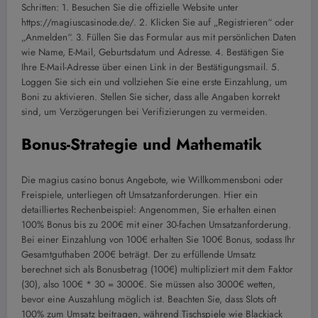
Schritten: 1. Besuchen Sie die offizielle Website unter
https://magiuscasinode.de/. 2. Klicken Sie auf „Registrieren“ oder
„Anmelden“. 3. Füllen Sie das Formular aus mit persönlichen Daten
wie Name, E-Mail, Geburtsdatum und Adresse. 4. Bestätigen Sie
Ihre E-Mail-Adresse über einen Link in der Bestätigungsmail. 5.
Loggen Sie sich ein und vollziehen Sie eine erste Einzahlung, um
Boni zu aktivieren. Stellen Sie sicher, dass alle Angaben korrekt
sind, um Verzögerungen bei Verifizierungen zu vermeiden.
Bonus-Strategie und Mathematik
Die magius casino bonus Angebote, wie Willkommensboni oder
Freispiele, unterliegen oft Umsatzanforderungen. Hier ein
detailliertes Rechenbeispiel: Angenommen, Sie erhalten einen
100% Bonus bis zu 200€ mit einer 30-fachen Umsatzanforderung.
Bei einer Einzahlung von 100€ erhalten Sie 100€ Bonus, sodass Ihr
Gesamtguthaben 200€ beträgt. Der zu erfüllende Umsatz
berechnet sich als Bonusbetrag (100€) multipliziert mit dem Faktor
(30), also 100€ * 30 = 3000€. Sie müssen also 3000€ wetten,
bevor eine Auszahlung möglich ist. Beachten Sie, dass Slots oft
100% zum Umsatz beitragen, während Tischspiele wie Blackjack