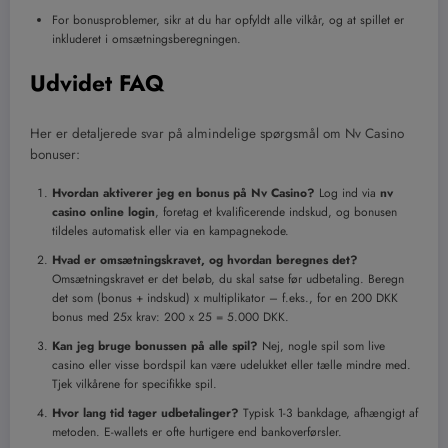
For bonusproblemer, sikr at du har opfyldt alle vilkår, og at spillet er
inkluderet i omsætningsberegningen.
Udvidet FAQ
Her er detaljerede svar på almindelige spørgsmål om Nv Casino
bonuser:
Hvordan aktiverer jeg en bonus på Nv Casino?
Log ind via
nv
casino online login
, foretag et kvalificerende indskud, og bonusen
tildeles automatisk eller via en kampagnekode.
Hvad er omsætningskravet, og hvordan beregnes det?
Omsætningskravet er det beløb, du skal satse før udbetaling. Beregn
det som (bonus + indskud) x multiplikator – f.eks., for en 200 DKK
bonus med 25x krav: 200 x 25 = 5.000 DKK.
Kan jeg bruge bonussen på alle spil?
Nej, nogle spil som live
casino eller visse bordspil kan være udelukket eller tælle mindre med.
Tjek vilkårene for specifikke spil.
Hvor lang tid tager udbetalinger?
Typisk 1-3 bankdage, afhængigt af
metoden. E-wallets er ofte hurtigere end bankoverførsler.