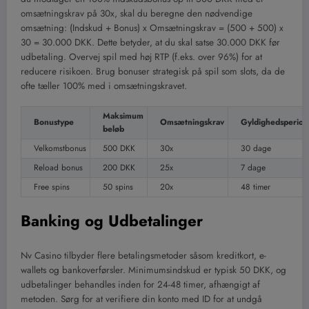
omsætningskrav på 30x, skal du beregne den nødvendige
omsætning: (Indskud + Bonus) x Omsætningskrav = (500 + 500) x
30 = 30.000 DKK. Dette betyder, at du skal satse 30.000 DKK før
udbetaling. Overvej spil med høj RTP (f.eks. over 96%) for at
reducere risikoen. Brug bonuser strategisk på spil som slots, da de
ofte tæller 100% med i omsætningskravet.
Maksimum
Bonustype
Omsætningskrav
Gyldighedsperiod
beløb
Velkomstbonus
500 DKK
30x
30 dage
Reload bonus
200 DKK
25x
7 dage
Free spins
50 spins
20x
48 timer
Banking og Udbetalinger
Nv Casino tilbyder flere betalingsmetoder såsom kreditkort, e-
wallets og bankoverførsler. Minimumsindskud er typisk 50 DKK, og
udbetalinger behandles inden for 24-48 timer, afhængigt af
metoden. Sørg for at verifiere din konto med ID for at undgå