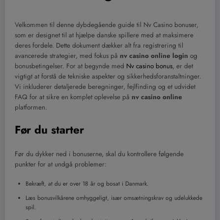
Velkommen til denne dybdegående guide til Nv Casino bonuser,
som er designet til at hjælpe danske spillere med at maksimere
deres fordele. Dette dokument dækker alt fra registrering til
avancerede strategier, med fokus på
nv casino online login
og
bonusbetingelser. For at begynde med
Nv casino bonus
, er det
vigtigt at forstå de tekniske aspekter og sikkerhedsforanstaltninger.
Vi inkluderer detaljerede beregninger, fejlfinding og et udvidet
FAQ for at sikre en komplet oplevelse på
nv casino online
platformen.
Før du starter
Før du dykker ned i bonuserne, skal du kontrollere følgende
punkter for at undgå problemer:
Bekræft, at du er over 18 år og bosat i Danmark.
Læs bonusvilkårene omhyggeligt, især omsætningskrav og udelukkede
spil.