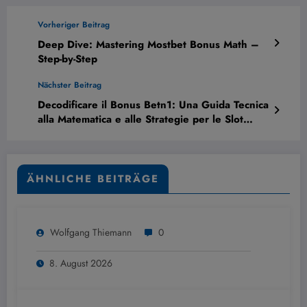
Vorheriger Beitrag
Deep Dive: Mastering Mostbet Bonus Math –
Step-by-Step
Nächster Beitrag
Decodificare il Bonus Betn1: Una Guida Tecnica
alla Matematica e alle Strategie per le Slot
Online
ÄHNLICHE BEITRÄGE
Wolfgang Thiemann
0
8. August 2026