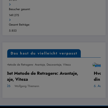
Besucher gesamt:
149.275
Gesamt Beiträge:
5.853
Das hast du vielleicht verpasst
ÜBERSICHT
vantaje,
Hvordan stenge Nordic Automaten-ko
din permanent
6. August 2026
Wolfgang Thiemann