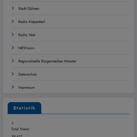
Stadt Dülmen
Radio Kiepenkerl
Radio Vest
NRWision
Regionalstelle Bürgermedien Münster
Datenschutz
Impressum
Statistik
Total Views:
39.617