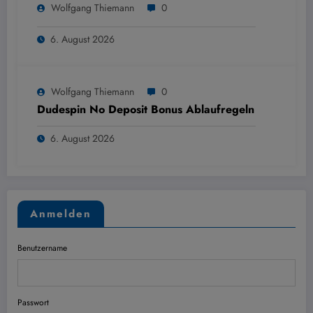
Wolfgang Thiemann
0
6. August 2026
Wolfgang Thiemann
0
Dudespin No Deposit Bonus Ablaufregeln
6. August 2026
Anmelden
Benutzername
Passwort