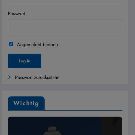
Passwort
Angemeldet bleiben
Passwort zurücksetzen
Wichtig