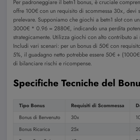
Per padroneggiare il betn1 bonus, è cruciale compre
offre 100€ con un requisito di scommessa 30x, devi
prelevare. Supponiamo che giochi a betn1 slot con un
3000€ * 0.96 = 2880€, indicando una perdita potenz
strategicamente. Utilizza giochi con alto contributo ai 
Includi vari scenari: per un bonus di 50€ con requis
5%, il guadagno netto potrebbe essere 50€ + (1000€
di bilanciare rischi e ricompense.
Specifiche Tecniche del Bon
Tipo Bonus
Requisiti di Scommessa
D
Bonus di Benvenuto
30x
1
Bonus Ricarica
25x
2