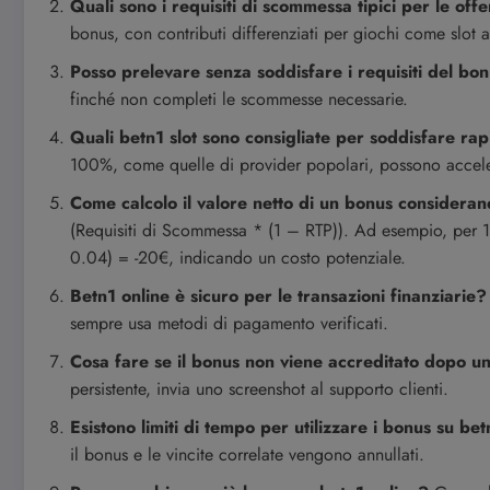
Quali sono i requisiti di scommessa tipici per le off
bonus, con contributi differenziati per giochi come slot
Posso prelevare senza soddisfare i requisiti del bo
finché non completi le scommesse necessarie.
Quali betn1 slot sono consigliate per soddisfare rap
100%, come quelle di provider popolari, possono accele
Come calcolo il valore netto di un bonus considera
(Requisiti di Scommessa * (1 – RTP)). Ad esempio, pe
0.04) = -20€, indicando un costo potenziale.
Betn1 online è sicuro per le transazioni finanziarie?
sempre usa metodi di pagamento verificati.
Cosa fare se il bonus non viene accreditato dopo u
persistente, invia uno screenshot al supporto clienti.
Esistono limiti di tempo per utilizzare i bonus su bet
il bonus e le vincite correlate vengono annullati.