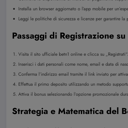
Installa un browser aggiornato o l’app mobile per un’espe
Leggi le politiche di sicurezza e licenze per garantire la 
Passaggi di Registrazione su
Visita il sito ufficiale betn1 online e clicca su „Registrati“
Inserisci i dati personali come nome, email e data di nasc
Conferma l’indirizzo email tramite il link inviato per attiv
Effettua il primo deposito utilizzando un metodo supporta
Attiva il bonus selezionando l’opzione promozionale duran
Strategia e Matematica del 