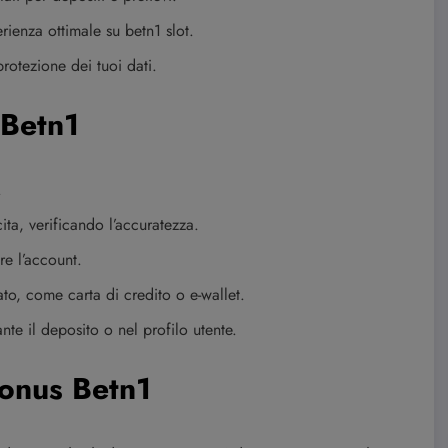
rienza ottimale su betn1 slot.
protezione dei tuoi dati.
 Betn1
.
ita, verificando l’accuratezza.
are l’account.
to, come carta di credito o e-wallet.
te il deposito o nel profilo utente.
Bonus Betn1