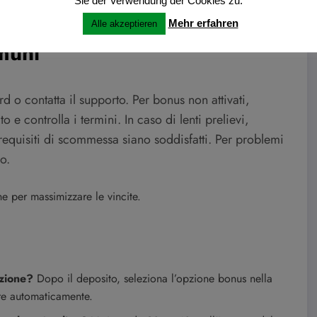
Sie der Verwendung der Cookies zu.
Mehr erfahren
Alle akzeptieren
muni
rd o contatta il supporto. Per bonus non attivati,
o e controlla i termini. In caso di lenti prelievi,
i requisiti di scommessa siano soddisfatti. Per problemi
o.
ne per massimizzare le vincite.
azione?
Dopo il deposito, seleziona l’opzione bonus nella
re automaticamente.