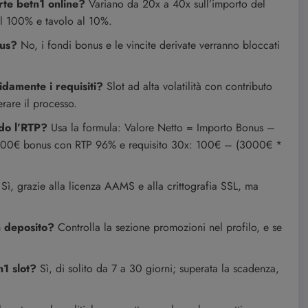
erte betn1 online?
Variano da 20x a 40x sull’importo del
 al 100% e tavolo al 10%.
nus?
No, i fondi bonus e le vincite derivate verranno bloccati
idamente i requisiti?
Slot ad alta volatilità con contributo
rare il processo.
ndo l’RTP?
Usa la formula: Valore Netto = Importo Bonus –
r 100€ bonus con RTP 96% e requisito 30x: 100€ – (3000€ *
Sì, grazie alla licenza AAMS e alla crittografia SSL, ma
n deposito?
Controlla la sezione promozioni nel profilo, e se
n1 slot?
Sì, di solito da 7 a 30 giorni; superata la scadenza,