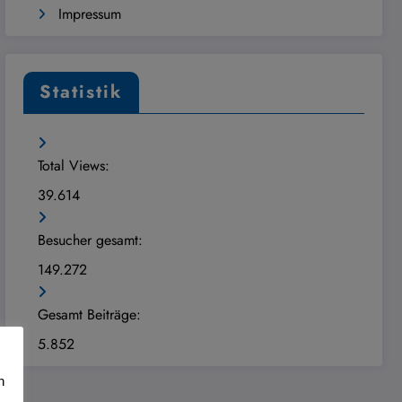
Impressum
Statistik
Total Views:
39.614
Besucher gesamt:
149.272
Gesamt Beiträge:
5.852
n