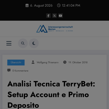
Zum
6. August 2026
12:41:04 PM
Inhalt
springen
Übersicht
Wolfgang Thiemann
19. Oktober 2018
0 Kommentare
Analisi Tecnica TerryBet:
Setup Account e Primo
Deposito