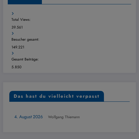
Total Views:
39.561
Besucher gesamt:
149.221
Gesamt Beiträge:
5.850
Das hast du vielleicht verpasst
ÜBERSICHT
4. August 2026
Wolfgang Thiemann