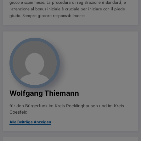
gioco e scommesse. La procedura di registrazione è standard, e
l’attenzione al bonus iniziale è cruciale per iniziare con il piede
giusto. Sempre giocare responsabilmente.
Wolfgang Thiemann
für den Bürgerfunk im Kreis Recklinghausen und im Kreis
Coesfeld
Alle Beiträge Anzeigen