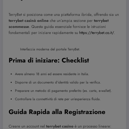
TerryBet si posiziona come una piattaforma ibrida, offrendo sia un
terrybet casinò online
che un’ampia sezione per
terrybet
scommesse
. Questa guida essenziale fornisce le istruzioni
fondamentali per iniziare rapidamente su
https://terrybet.co.it/
.
Interfaccia moderna del portale TerryBet.
Prima di iniziare: Checklist
Avere almeno 18 anni ed essere residente in Italia.
Disporre di un documento d’identità valido per la verifica.
Preparare un metodo di pagamento preferito (es. carta, e-wallet).
Controllare la connettività di rete per un’esperienza fluida.
Guida Rapida alla Registrazione
Creare un account nel
terrybet casino
è un processo lineare: