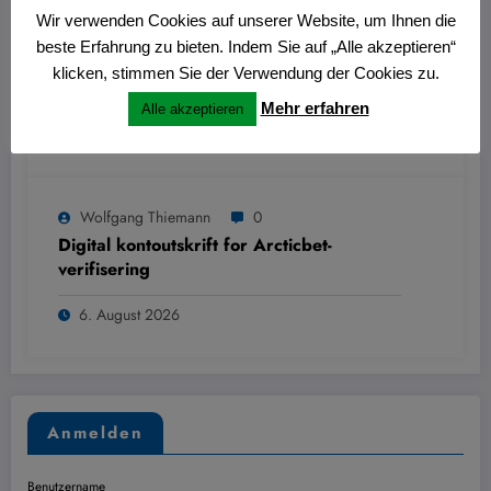
Wir verwenden Cookies auf unserer Website, um Ihnen die
Wolfgang Thiemann
0
beste Erfahrung zu bieten. Indem Sie auf „Alle akzeptieren“
Hvordan stenge Nordic Automaten-
klicken, stimmen Sie der Verwendung der Cookies zu.
kontoen din permanent
Mehr erfahren
Alle akzeptieren
6. August 2026
Wolfgang Thiemann
0
Digital kontoutskrift for Arcticbet-
verifisering
6. August 2026
Anmelden
Benutzername