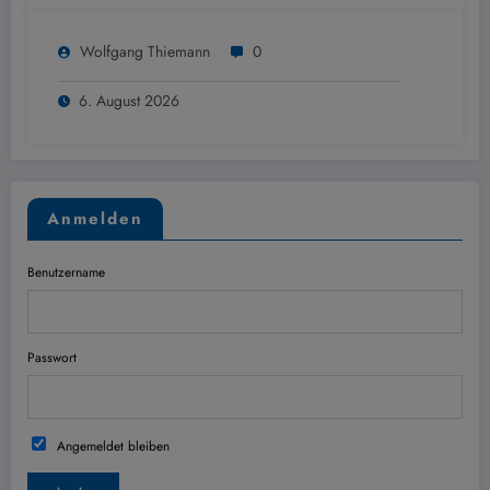
Wolfgang Thiemann
0
6. August 2026
Anmelden
Benutzername
Passwort
Angemeldet bleiben