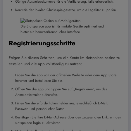
Gültige Ausweisdokumente für die Verifizierung, falls erforderlich.
Kenntnis der lokalen Glücksspielgesetze, um die Legalität zu prüfen.
Die Slotspalace app ist für mobile Geräte optimiert und
bietet ein benutzerfreundliches Interface.
Registrierungsschritte
Folgen Sie diesen Schritten, um ein Konto im slotspalace casino zu
erstellen und die app vollständig zu nutzen:
Laden Sie die app von der offiziellen Website oder dem App Store
herunter und installieren Sie sie.
Öffnen Sie die app und tippen Sie auf „Registrieren“, um das
Anmeldeformular aufzurufen.
Füllen Sie die erforderlichen Felder aus, einschließlich E-Mail,
Passwort und persönlicher Daten.
Bestätigen Sie Ihre E-Mail-Adresse über den zugesandten Link, um den
slotspalace login zu aktivieren.