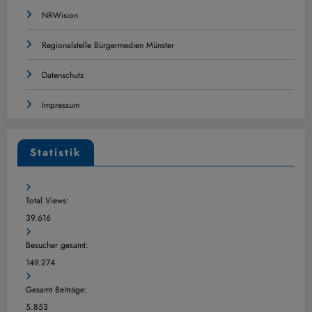
NRWision
Regionalstelle Bürgermedien Münster
Datenschutz
Impressum
Statistik
Total Views:
39.616
Besucher gesamt:
149.274
Gesamt Beiträge:
5.853