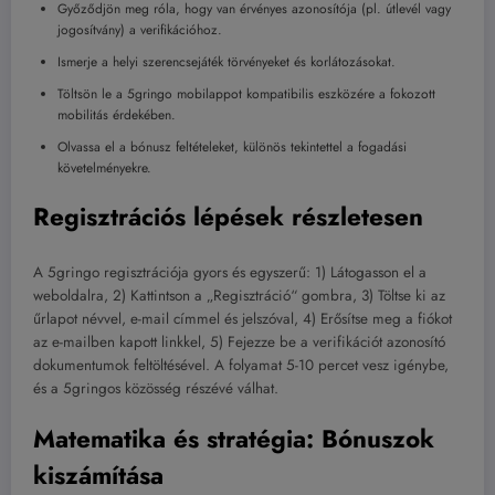
Győződjön meg róla, hogy van érvényes azonosítója (pl. útlevél vagy
jogosítvány) a verifikációhoz.
Ismerje a helyi szerencsejáték törvényeket és korlátozásokat.
Töltsön le a 5gringo mobilappot kompatibilis eszközére a fokozott
mobilitás érdekében.
Olvassa el a bónusz feltételeket, különös tekintettel a fogadási
követelményekre.
Regisztrációs lépések részletesen
A 5gringo regisztrációja gyors és egyszerű: 1) Látogasson el a
weboldalra, 2) Kattintson a „Regisztráció“ gombra, 3) Töltse ki az
űrlapot névvel, e-mail címmel és jelszóval, 4) Erősítse meg a fiókot
az e-mailben kapott linkkel, 5) Fejezze be a verifikációt azonosító
dokumentumok feltöltésével. A folyamat 5-10 percet vesz igénybe,
és a 5gringos közösség részévé válhat.
Matematika és stratégia: Bónuszok
kiszámítása