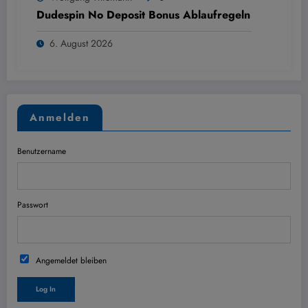
Dudespin No Deposit Bonus Ablaufregeln
6. August 2026
Anmelden
Benutzername
Passwort
Angemeldet bleiben