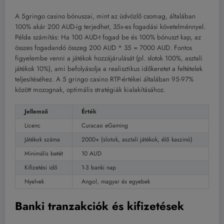
A 5gringo casino bónuszai, mint az üdvözlő csomag, általában
100% akár 200 AUD-ig terjedhet, 35x-es fogadási követelménnyel.
Példa számítás: Ha 100 AUD-t fogad be és 100% bónuszt kap, az
összes fogadandó összeg 200 AUD * 35 = 7000 AUD. Fontos
figyelembe venni a játékok hozzájárulását (pl. slotok 100%, asztali
játékok 10%), ami befolyásolja a realisztikus időkeretet a feltételek
teljesítéséhez. A 5 gringo casino RTP-értékei általában 95-97%
között mozognak, optimális stratégiák kialakításához.
Jellemző
Érték
Licenc
Curacao eGaming
Játékok száma
2000+ (slotok, asztali játékok, élő kaszinó)
Minimális betét
10 AUD
Kifizetési idő
1-3 banki nap
Nyelvek
Angol, magyar és egyebek
Banki tranzakciók és kifizetések