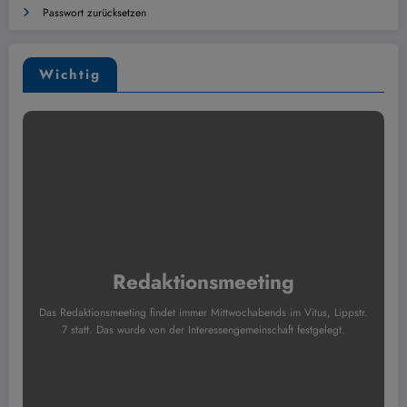
Passwort zurücksetzen
Wichtig
Redaktionsmeeting
Das Redaktionsmeeting findet immer Mittwochabends im Vitus, Lippstr.
7 statt. Das wurde von der Interessengemeinschaft festgelegt.