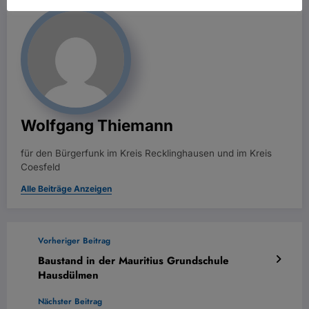
Wolfgang Thiemann
für den Bürgerfunk im Kreis Recklinghausen und im Kreis
Coesfeld
Alle Beiträge Anzeigen
Vorheriger Beitrag
Baustand in der Mauritius Grundschule
Hausdülmen
Nächster Beitrag