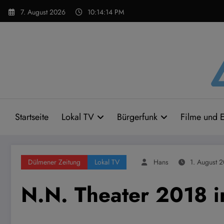
Zum
7. August 2026
10:14:15 PM
Inhalt
springen
Startseite
Lokal TV
Bürgerfunk
Filme und E
Dülmener Zeitung
Lokal TV
Hans
1. August 
N.N. Theater 2018 