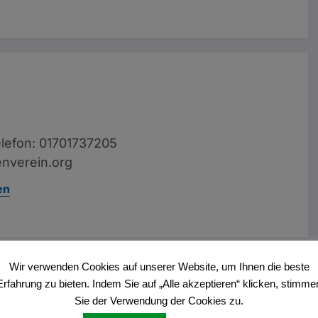
lefon: 01701737205
nverein.org
en
Wir verwenden Cookies auf unserer Website, um Ihnen die beste
Vorheriger Beitrag
Erfahrung zu bieten. Indem Sie auf „Alle akzeptieren“ klicken, stimme
äch zur Planung des Dickerhoff Geländes
Sie der Verwendung der Cookies zu.