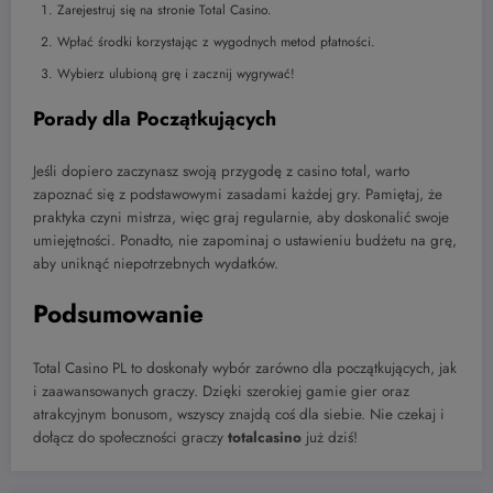
Zarejestruj się na stronie Total Casino.
Wpłać środki korzystając z wygodnych metod płatności.
Wybierz ulubioną grę i zacznij wygrywać!
Porady dla Początkujących
Jeśli dopiero zaczynasz swoją przygodę z casino total, warto
zapoznać się z podstawowymi zasadami każdej gry. Pamiętaj, że
praktyka czyni mistrza, więc graj regularnie, aby doskonalić swoje
umiejętności. Ponadto, nie zapominaj o ustawieniu budżetu na grę,
aby uniknąć niepotrzebnych wydatków.
Podsumowanie
Total Casino PL to doskonały wybór zarówno dla początkujących, jak
i zaawansowanych graczy. Dzięki szerokiej gamie gier oraz
atrakcyjnym bonusom, wszyscy znajdą coś dla siebie. Nie czekaj i
dołącz do społeczności graczy
totalcasino
już dziś!