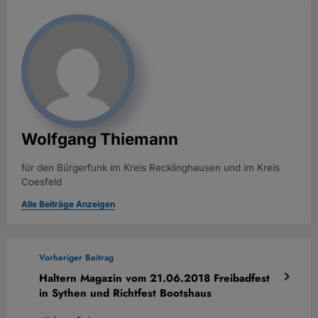
Wolfgang Thiemann
für den Bürgerfunk im Kreis Recklinghausen und im Kreis
Coesfeld
Alle Beiträge Anzeigen
Vorheriger Beitrag
Haltern Magazin vom 21.06.2018 Freibadfest
in Sythen und Richtfest Bootshaus