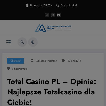
Zum
8. August 2026
5:23:12 AM
Inhalt
springen
Übersicht
Wolfgang Thiemann
13. Juni 2018
0 Kommentare
Total Casino PL – Opinie:
Najlepsze Totalcasino dla
Ciebie!