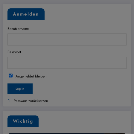
Anmelden
Benutzername
Passwort
Angemeldet bleiben
Passwort zurücksetzen
Wichtig