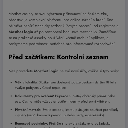
Mostbet casino, se svou výraznou přítomností na českém trhu,
představuje komplexní platformu pro online sázení a hraní. Tato
příručka nabízí technický rozbor klíčových procesů, od registrace a
Mostbet login
až po pochopení bonusové mechaniky. Zaměříme
se na praktické aspekty používání, včetně mobilní aplikace, a
poskytneme podrobnosti potřebné pro informované rozhodování.
Před začátkem: Kontrolní seznam
Než provedete
Mostbet login
na své nové účty, ověřte si tyto body:
Věk a lokalita:
Služby jsou dostupné pouze osobám starším 18 let s
trvalým pobytem v České republice.
Dokumenty pro ověření:
Připravte si platný občanský průkaz nebo
pas. Casino může vyžadovat ověření identity před první výběrem.
Platební metoda:
Zvolte metodu, kterou plánujete používat pro vklady
i výběry (např. bankovní převod, platební karty, e-peněženky).
Bonusové podmínky:
Přečtěte si pravidla sázkového požadavku