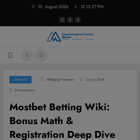
Zum
10. August 2026
12:13:27 PM
Inhalt
springen
Übersicht
Wolfgang Thiemann
13. Juni 2018
0 Kommentare
Mostbet Betting Wiki:
Bonus Math &
Registration Deep Dive