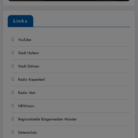
Links
YouTube
Stadt Haltern
Stadt Dülmen
Radio Kiepenkerl
Radio Vest
NRWision
Regionalstelle Bürgermedien Münster
Datenschutz