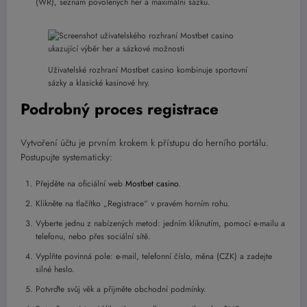
(WR), seznam povolených her a maximální sázku.
Uživatelské rozhraní Mostbet casino kombinuje sportovní
sázky a klasické kasinové hry.
Podrobný proces registrace
Vytvoření účtu je prvním krokem k přístupu do herního portálu.
Postupujte systematicky:
Přejděte na oficiální web
Mostbet casino
.
Klikněte na tlačítko „Registrace“ v pravém horním rohu.
Vyberte jednu z nabízených metod: jedním kliknutím, pomocí e-mailu a
telefonu, nebo přes sociální sítě.
Vyplňte povinná pole: e-mail, telefonní číslo, měna (CZK) a zadejte
silné heslo.
Potvrďte svůj věk a přijměte obchodní podmínky.