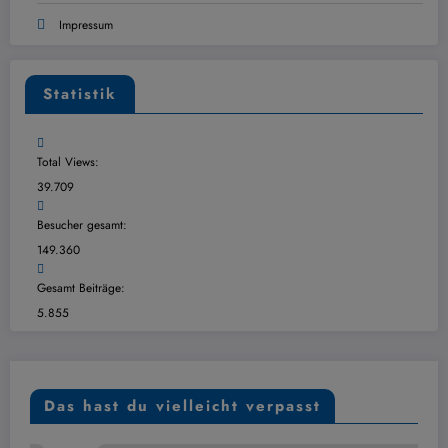
Impressum
Statistik
Total Views:
39.709
Besucher gesamt:
149.360
Gesamt Beiträge:
5.855
Das hast du vielleicht verpasst