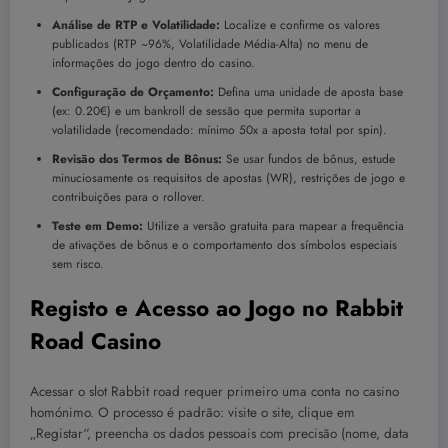
Análise de RTP e Volatilidade:
Localize e confirme os valores
publicados (RTP ~96%, Volatilidade Média-Alta) no menu de
informações do jogo dentro do casino.
Configuração de Orçamento:
Defina uma unidade de aposta base
(ex: 0.20€) e um bankroll de sessão que permita suportar a
volatilidade (recomendado: mínimo 50x a aposta total por spin).
Revisão dos Termos de Bônus:
Se usar fundos de bônus, estude
minuciosamente os requisitos de apostas (WR), restrições de jogo e
contribuições para o rollover.
Teste em Demo:
Utilize a versão gratuita para mapear a frequência
de ativações de bônus e o comportamento dos símbolos especiais
sem risco.
Registo e Acesso ao Jogo no Rabbit
Road Casino
Acessar o slot Rabbit road requer primeiro uma conta no casino
homónimo. O processo é padrão: visite o site, clique em
„Registar“, preencha os dados pessoais com precisão (nome, data