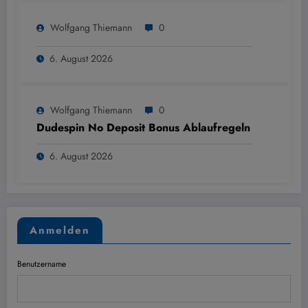
Wolfgang Thiemann
0
6. August 2026
Wolfgang Thiemann
0
Dudespin No Deposit Bonus Ablaufregeln
6. August 2026
Anmelden
Benutzername