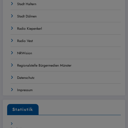
Stadt Haltern
Stadt Dülmen
Radio Kiepenkerl
Radio Vest
NRWision
Regionalstelle Bürgermedien Münster
Datenschutz
Impressum
Statistik