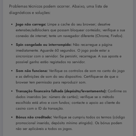
Problemas técnicos podem ocorrer. Abaixo, uma lista de
diagnósticos e soluções:
Jogo não carrega:
Limpe a cache do seu browser; desative
extensões/adblockers que possam bloquear conteúdo; verifique a sua
conexão de internet; tente um navegador diferente (Chrome, Firefox).
Spin congelado ou interrompido:
Não recarregue a página
imediatamente. Aguarde 60 segundos. O jogo pode estar a
sincronizar com o servidor. Se persistir, recarregue. A sua aposta e
possível ganho estão registados no servidor.
Som não funciona:
Verifique os controlos de som no canto do jogo
e as definições de som do seu dispositivo. Certifique-se de que o
browser tem permissão para reproduzir som.
Transação financeira falhada (depósito/levantamento):
Confirme os
dados inseridos (ex: número de cartão); verifique se o método
escolhido está ativo e com fundos; contacte o apoio ao cliente do
casino com o ID da transação.
Bónus não creditado:
Verifique se cumpriu todos os termos (código
promocional inserido, depósito mínimo atingido). Os bónus podem
não ser aplicáveis a todos os jogos.