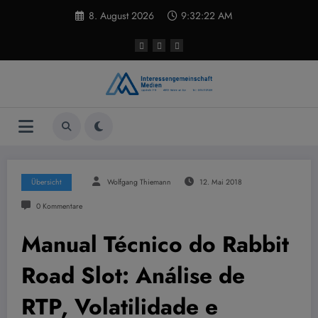
Zum
8. August 2026
9:32:23 AM
Inhalt
springen
Übersicht
Wolfgang Thiemann
12. Mai 2018
0 Kommentare
Manual Técnico do Rabbit
Road Slot: Análise de
RTP, Volatilidade e