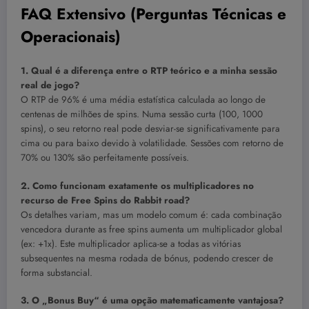
FAQ Extensivo (Perguntas Técnicas e
Operacionais)
1. Qual é a diferença entre o RTP teórico e a minha sessão
real de jogo?
O RTP de 96% é uma média estatística calculada ao longo de
centenas de milhões de spins. Numa sessão curta (100, 1000
spins), o seu retorno real pode desviar-se significativamente para
cima ou para baixo devido à volatilidade. Sessões com retorno de
70% ou 130% são perfeitamente possíveis.
2. Como funcionam exatamente os multiplicadores no
recurso de Free Spins do Rabbit road?
Os detalhes variam, mas um modelo comum é: cada combinação
vencedora durante as free spins aumenta um multiplicador global
(ex: +1x). Este multiplicador aplica-se a todas as vitórias
subsequentes na mesma rodada de bónus, podendo crescer de
forma substancial.
3. O „Bonus Buy“ é uma opção matematicamente vantajosa?