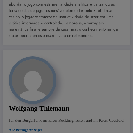
abordar o jogo com esta mentalidade analítica e utilizando as
ferramentas de jogo responsável oferecidas pelo Rabbit road
casino, o jogador transforma uma atividade de lazer em uma
prática informada e controlada. Lembre-se, a vantagem
matemática final é sempre da casa, mas o conhecimento mitiga
riscos operacionais e maximiza o entretenimento.
Wolfgang Thiemann
für den Bürgerfunk im Kreis Recklinghausen und im Kreis Coesfeld
Alle Beiträge Anzeigen