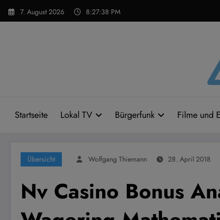
Zum
7. August 2026
8:27:39 PM
Inhalt
springen
Startseite
Lokal TV
Bürgerfunk
Filme und E
Übersicht
Wolfgang Thiemann
28. April 2018
Nv Casino Bonus Ana
Wagering Mathemati