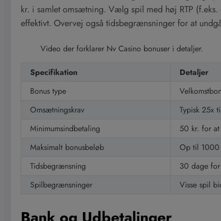
kr. i samlet omsætning. Vælg spil med høj RTP (f.eks.
effektivt. Overvej også tidsbegrænsninger for at und
Video der forklarer Nv Casino bonuser i detaljer.
Specifikation
Detaljer
Bonus type
Velkomstbonu
Omsætningskrav
Typisk 25x t
Minimumsindbetaling
50 kr. for a
Maksimalt bonusbeløb
Op til 1000 
Tidsbegrænsning
30 dage for 
Spilbegrænsninger
Visse spil b
Bank og Udbetalinger