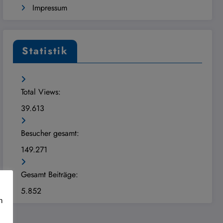
Impressum
Statistik
Total Views:
39.613
Besucher gesamt:
149.271
Gesamt Beiträge:
5.852
n