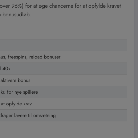
 over 96%) for at øge chancerne for at opfylde kravet
gå bonusudløb.
s, freespins, reload bonuser
il 40x
t aktivere bonus
kr. for nye spillere
at opfylde krav
idrager lavere til omsætning