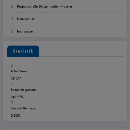
Regionalstelle Bürgermedien Münster
Datenschutz
Impressum
Statistik
Total Views:
39.617
Besucher gesamt:
149.275
Gesamt Beiträge:
5.853