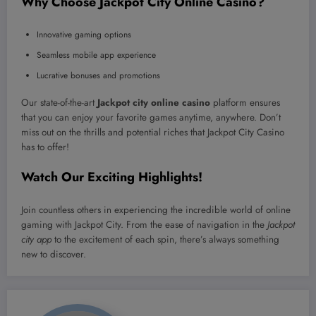
Why Choose Jackpot City Online Casino?
Innovative gaming options
Seamless mobile app experience
Lucrative bonuses and promotions
Our state-of-the-art
Jackpot city online casino
platform ensures
that you can enjoy your favorite games anytime, anywhere. Don’t
miss out on the thrills and potential riches that Jackpot City Casino
has to offer!
Watch Our Exciting Highlights!
Join countless others in experiencing the incredible world of online
gaming with Jackpot City. From the ease of navigation in the
Jackpot
city app
to the excitement of each spin, there’s always something
new to discover.