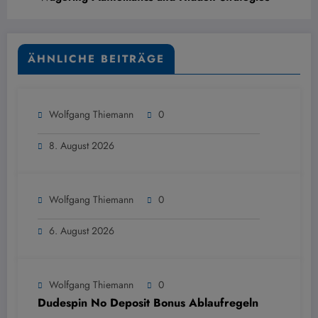
ÄHNLICHE BEITRÄGE
Wolfgang Thiemann
0
8. August 2026
Wolfgang Thiemann
0
6. August 2026
Wolfgang Thiemann
0
Dudespin No Deposit Bonus Ablaufregeln