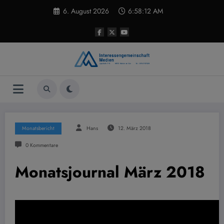
Zum
6. August 2026
6:58:12 AM
Inhalt
springen
Monatsbericht
Hans
12. März 2018
0 Kommentare
Monatsjournal März 2018