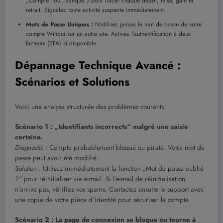
„Compte“ ou „Banque“) pour tracer chaque dépôt, mise, gain et
retrait. Signalez toute activité suspecte immédiatement.
Mots de Passe Uniques :
N’utilisez jamais le mot de passe de votre
compte Winoui sur un autre site. Activez l’authentification à deux
facteurs (2FA) si disponible.
Dépannage Technique Avancé :
Scénarios et Solutions
Voici une analyse structurée des problèmes courants.
Scénario 1 : „Identifiants incorrects“ malgré une saisie
certaine.
Diagnostic :
Compte probablement bloqué ou piraté. Votre mot de
passe peut avoir été modifié.
Solution :
Utilisez immédiatement la fonction „Mot de passe oublié
?“ pour réinitialiser via e-mail. Si l’e-mail de réinitialisation
n’arrive pas, vérifiez vos spams. Contactez ensuite le support avec
une copie de votre pièce d’identité pour sécuriser le compte.
Scénario 2 : La page de connexion se bloque ou tourne à