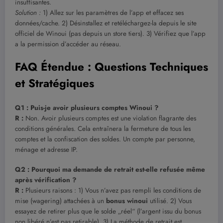
insuffisantes.
Solution :
1) Allez sur les paramètres de l’app et effacez ses
données/cache. 2) Désinstallez et retéléchargez-la depuis le site
officiel de Winoui (pas depuis un store tiers). 3) Vérifiez que l’app
a la permission d’accéder au réseau.
FAQ Étendue : Questions Techniques
et Stratégiques
Q1 : Puis-je avoir plusieurs comptes Winoui ?
R :
Non. Avoir plusieurs comptes est une violation flagrante des
conditions générales. Cela entraînera la fermeture de tous les
comptes et la confiscation des soldes. Un compte par personne,
ménage et adresse IP.
Q2 : Pourquoi ma demande de retrait est-elle refusée même
après vérification ?
R :
Plusieurs raisons : 1) Vous n’avez pas rempli les conditions de
mise (wagering) attachées à un
bonus winoui
utilisé. 2) Vous
essayez de retirer plus que le solde „réel“ (l’argent issu du bonus
non libéré n’est pas retirable). 3) La méthode de retrait est