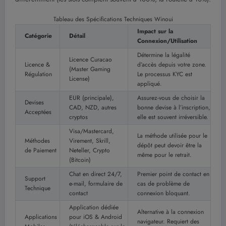
Tableau des Spécifications Techniques Winoui
Impact sur la
Catégorie
Détail
Connexion/Utilisation
Détermine la légalité
Licence Curacao
Licence &
d’accès depuis votre zone.
(Master Gaming
Régulation
Le processus KYC est
License)
appliqué.
EUR (principale),
Assurez-vous de choisir la
Devises
CAD, NZD, autres
bonne devise à l’inscription,
Acceptées
cryptos
elle est souvent irréversible.
Visa/Mastercard,
La méthode utilisée pour le
Méthodes
Virement, Skrill,
dépôt peut devoir être la
de Paiement
Neteller, Crypto
même pour le retrait.
(Bitcoin)
Chat en direct 24/7,
Premier point de contact en
Support
e-mail, formulaire de
cas de problème de
Technique
contact
connexion bloquant.
Application dédiée
Alternative à la connexion
Applications
pour iOS & Android
navigateur. Requiert des