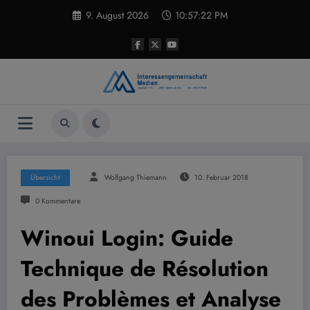
Zum
9. August 2026
10:57:23 PM
Inhalt
springen
Übersicht
Wolfgang Thiemann
10. Februar 2018
0 Kommentare
Winoui Login: Guide
Technique de Résolution
des Problèmes et Analyse