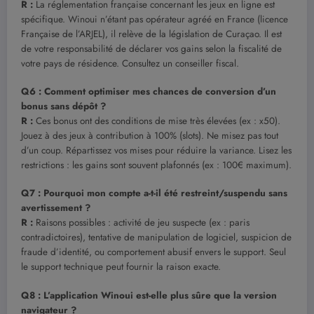
R :
La réglementation française concernant les jeux en ligne est
spécifique. Winoui n’étant pas opérateur agréé en France (licence
Française de l’ARJEL), il relève de la législation de Curaçao. Il est
de votre responsabilité de déclarer vos gains selon la fiscalité de
votre pays de résidence. Consultez un conseiller fiscal.
Q6 : Comment optimiser mes chances de conversion d’un
bonus sans dépôt ?
R :
Ces bonus ont des conditions de mise très élevées (ex : x50).
Jouez à des jeux à contribution à 100% (slots). Ne misez pas tout
d’un coup. Répartissez vos mises pour réduire la variance. Lisez les
restrictions : les gains sont souvent plafonnés (ex : 100€ maximum).
Q7 : Pourquoi mon compte a-t-il été restreint/suspendu sans
avertissement ?
R :
Raisons possibles : activité de jeu suspecte (ex : paris
contradictoires), tentative de manipulation de logiciel, suspicion de
fraude d’identité, ou comportement abusif envers le support. Seul
le support technique peut fournir la raison exacte.
Q8 : L’application Winoui est-elle plus sûre que la version
navigateur ?