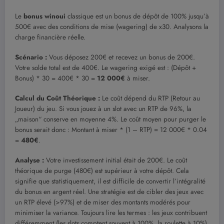
Le
bonus winoui
classique est un bonus de dépôt de 100% jusqu’à
500€ avec des conditions de mise (wagering) de x30. Analysons la
charge financière réelle.
Scénario :
Vous déposez 200€ et recevez un bonus de 200€.
Votre solde total est de 400€. Le wagering exigé est : (Dépôt +
Bonus) * 30 = 400€ * 30 =
12 000€
à miser.
Calcul du Coût Théorique :
Le coût dépend du RTP (Retour au
Joueur) du jeu. Si vous jouez à un slot avec un RTP de 96%, la
„maison“ conserve en moyenne 4%. Le coût moyen pour purger le
bonus serait donc : Montant à miser * (1 – RTP) = 12 000€ * 0.04
=
480€
.
Analyse :
Votre investissement initial était de 200€. Le coût
théorique de purge (480€) est supérieur à votre dépôt. Cela
signifie que statistiquement, il est difficile de convertir l’intégralité
du bonus en argent réel. Une stratégie est de cibler des jeux avec
un RTP élevé (>97%) et de miser des montants modérés pour
minimiser la variance. Toujours lire les termes : les jeux contribuent
différemment (les slots comptent souvent à 100%, la roulette à 10%).