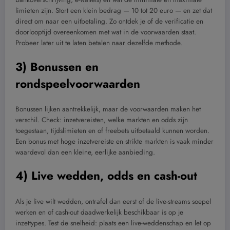
limieten zijn. Stort een klein bedrag — 10 tot 20 euro — en zet dat
direct om naar een uitbetaling. Zo ontdek je of de verificatie en
doorlooptijd overeenkomen met wat in de voorwaarden staat.
Probeer later uit te laten betalen naar dezelfde methode.
3) Bonussen en
rondspeelvoorwaarden
Bonussen lijken aantrekkelijk, maar de voorwaarden maken het
verschil. Check: inzetvereisten, welke markten en odds zijn
toegestaan, tijdslimieten en of freebets uitbetaald kunnen worden.
Een bonus met hoge inzetvereiste en strikte markten is vaak minder
waardevol dan een kleine, eerlijke aanbieding.
4) Live wedden, odds en cash-out
Als je live wilt wedden, ontrafel dan eerst of de live-streams soepel
werken en of cash-out daadwerkelijk beschikbaar is op je
inzettypes. Test de snelheid: plaats een live-weddenschap en let op