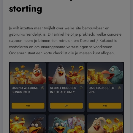
storting
Je wilt inzetten maar twijfelt over welke site betrouwbaar en
gebruiksvriendelijk is. Dit artikel helpt je praktisch: welke concrete
stappen neem je binnen tien minuten om Koko bet / Kokobet te
controleren en om onaangename verrassingen te voorkomen.
Onderaan staat een korte checklist die je meteen kunt aflopen.