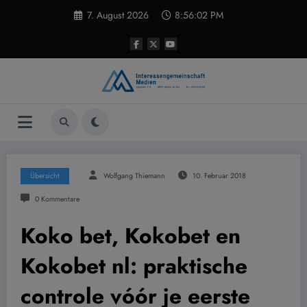
Zum
7. August 2026
8:56:02 PM
Inhalt
springen
Übersicht
Wolfgang Thiemann
10. Februar 2018
0 Kommentare
Koko bet, Kokobet en
Kokobet nl: praktische
controle vóór je eerste