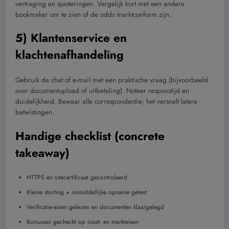
vertraging en quoteringen. Vergelijk kort met een andere
bookmaker om te zien of de odds marktconform zijn.
5) Klantenservice en
klachtenafhandeling
Gebruik de chat of e-mail met een praktische vraag (bijvoorbeeld
over documentupload of uitbetaling). Noteer responstijd en
duidelijkheid. Bewaar alle correspondentie; het versnelt latere
betwistingen.
Handige checklist (concrete
takeaway)
HTTPS en sitecertificaat gecontroleerd
Kleine storting + onmiddellijke opname getest
Verificatie-eisen gelezen en documenten klaargelegd
Bonussen gecheckt op inzet- en markteisen