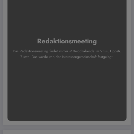
Redaktionsmeeting
Das Redaktionsmeeting findet immer Mittwochabends im Vitus, Lippstr.
7 statt. Das wurde von der Interessengemeinschaft festgelegt.