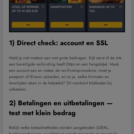
1) Direct check: account en SSL
Meld je niet meteen aan met grote bedragen. Kijk eerst of de site
een beveiligde verbinding heeft (https en een hangslotje). Maak
een account aan en noteer de verificatieprocedure: moet je
passport- of ID-scan uploaden, en zo ja, welke formaten en
levertijden staan in de helptekst? Dit voorkomt blokkades bij
uitbetalen.
2) Betalingen en uitbetalingen —
test met klein bedrag
Bekijk welke betaalmethodes worden aangeboden (iDEAL,
bankoverschrijving, e-wallets) en wat de minimale en maximale