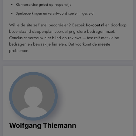
Klantenservice getest op responstijd
Spelbeperkingen en verantwoord spelen ingesteld
Wil je de site zelf snel beoordelen? Bezoek
Kokobet nl
en doorloop
bovenstaand stappenplan voordat je grotere bedragen inzet.
Conclusie: vertrouw niet blind op reviews — test zelf met kleine
bedragen en bewaak je limieten. Dat voorkomt de meeste
problemen.
Wolfgang Thiemann