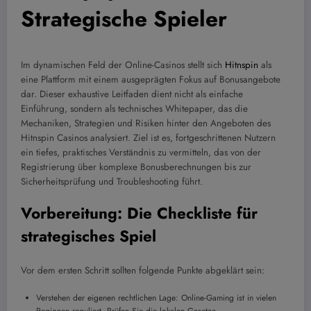
Strategische Spieler
Im dynamischen Feld der Online-Casinos stellt sich
Hitnspin
als
eine Plattform mit einem ausgeprägten Fokus auf Bonusangebote
dar. Dieser exhaustive Leitfaden dient nicht als einfache
Einführung, sondern als technisches Whitepaper, das die
Mechaniken, Strategien und Risiken hinter den Angeboten des
Hitnspin Casinos analysiert. Ziel ist es, fortgeschrittenen Nutzern
ein tiefes, praktisches Verständnis zu vermitteln, das von der
Registrierung über komplexe Bonusberechnungen bis zur
Sicherheitsprüfung und Troubleshooting führt.
Vorbereitung: Die Checkliste für
strategisches Spiel
Vor dem ersten Schritt sollten folgende Punkte abgeklärt sein:
Verstehen der eigenen rechtlichen Lage: Online-Gaming ist in vielen
Regionen reguliert. Prüfen Sie die lokalen Gesetze.