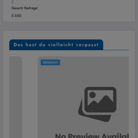
Gesamt Beiträge:
5.850
Das hast du vielleicht verpasst
ÜBERSICHT