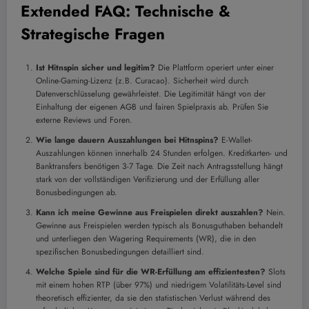
Extended FAQ: Technische &
Strategische Fragen
Ist Hitnspin sicher und legitim?
Die Plattform operiert unter einer
Online-Gaming-Lizenz (z.B. Curacao). Sicherheit wird durch
Datenverschlüsselung gewährleistet. Die Legitimität hängt von der
Einhaltung der eigenen AGB und fairen Spielpraxis ab. Prüfen Sie
externe Reviews und Foren.
Wie lange dauern Auszahlungen bei Hitnspins?
E-Wallet-
Auszahlungen können innerhalb 24 Stunden erfolgen. Kreditkarten- und
Banktransfers benötigen 3-7 Tage. Die Zeit nach Antragsstellung hängt
stark von der vollständigen Verifizierung und der Erfüllung aller
Bonusbedingungen ab.
Kann ich meine Gewinne aus Freispielen direkt auszahlen?
Nein.
Gewinne aus Freispielen werden typisch als Bonusguthaben behandelt
und unterliegen den Wagering Requirements (WR), die in den
spezifischen Bonusbedingungen detailliert sind.
Welche Spiele sind für die WR-Erfüllung am effizientesten?
Slots
mit einem hohen RTP (über 97%) und niedrigem Volatilitäts-Level sind
theoretisch effizienter, da sie den statistischen Verlust während des