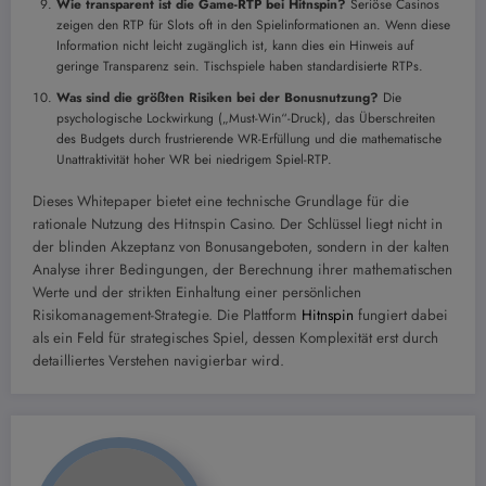
Wie transparent ist die Game-RTP bei Hitnspin?
Seriöse Casinos
zeigen den RTP für Slots oft in den Spielinformationen an. Wenn diese
Information nicht leicht zugänglich ist, kann dies ein Hinweis auf
geringe Transparenz sein. Tischspiele haben standardisierte RTPs.
Was sind die größten Risiken bei der Bonusnutzung?
Die
psychologische Lockwirkung („Must-Win“-Druck), das Überschreiten
des Budgets durch frustrierende WR-Erfüllung und die mathematische
Unattraktivität hoher WR bei niedrigem Spiel-RTP.
Dieses Whitepaper bietet eine technische Grundlage für die
rationale Nutzung des Hitnspin Casino. Der Schlüssel liegt nicht in
der blinden Akzeptanz von Bonusangeboten, sondern in der kalten
Analyse ihrer Bedingungen, der Berechnung ihrer mathematischen
Werte und der strikten Einhaltung einer persönlichen
Risikomanagement-Strategie. Die Plattform
Hitnspin
fungiert dabei
als ein Feld für strategisches Spiel, dessen Komplexität erst durch
detailliertes Verstehen navigierbar wird.