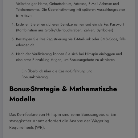
Vollständiger Name, Geburtsdatum, Adresse, E-Mail-Adresse und
Telefonnummer. Die Übereinstimmung mit späteren Auszahlungsdaten
ist kritisch.
Erstellen Sie einen sicheren Benutzernamen und ein starkes Passwort
(Kombination aus Groß-/Kleinbuchstaben, Zahlen, Symbolen).
Bestätigen Sie Ihre Registrierung via E-Mail-Link oder SMS-Code, falls
erforderlich.
Nach der Verifizierung können Sie sich bei Hitnspin einloggen und
eine erste Einzahlung tätigen, um Bonusangebote zu aktivieren.
Ein Überblick über die Casino-Erfahrung und
Bonusaktivierung.
Bonus-Strategie & Mathematische
Modelle
Das Kernfeature von Hitnspin sind seine Bonusangebote. Ein
strategischer Ansatz erfordert die Analyse der Wagering
Requirements (WR).