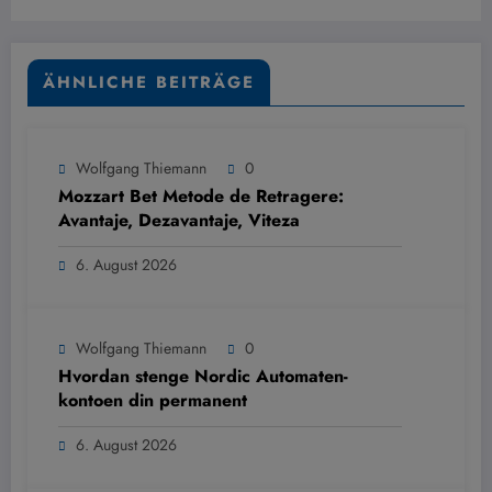
ÄHNLICHE BEITRÄGE
Wolfgang Thiemann
0
Mozzart Bet Metode de Retragere:
Avantaje, Dezavantaje, Viteza
6. August 2026
Wolfgang Thiemann
0
Hvordan stenge Nordic Automaten-
kontoen din permanent
6. August 2026