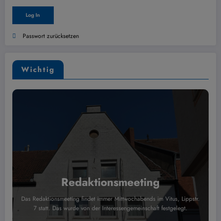
Passwort zurücksetzen
Wichtig
Redaktionsmeeting
Das Redaktionsmeeting findet immer Mittwochabends im Vitus, Lippstr.
7 statt. Das wurde von der Interessengemeinschaft festgelegt.