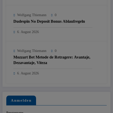
Wolfgang Thiemann
0
Dudespin No Deposit Bonus Ablaufregeln
6. August 2026
Wolfgang Thiemann
0
Mozzart Bet Metode de Retragere: Avantaje,
Dezavantaje, Viteza
6. August 2026
Anmelden
Benutzername