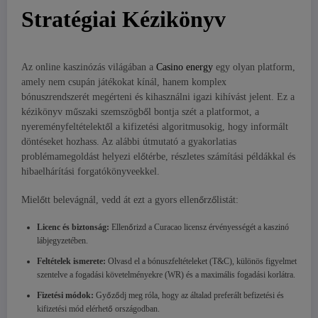
Stratégiai Kézikönyv
Az online kaszinózás világában a
Casino energy
egy olyan platform,
amely nem csupán játékokat kínál, hanem komplex
bónuszrendszerét megérteni és kihasználni igazi kihívást jelent. Ez a
kézikönyv műszaki szemszögből bontja szét a platformot, a
nyereményfeltételektől a kifizetési algoritmusokig, hogy informált
döntéseket hozhass. Az alábbi útmutató a gyakorlatias
problémamegoldást helyezi előtérbe, részletes számítási példákkal és
hibaelhárítási forgatókönyveekkel.
Mielőtt belevágnál, vedd át ezt a gyors ellenőrzőlistát:
Licenc és biztonság:
Ellenőrizd a Curacao licensz érvényességét a kaszinó
lábjegyzetében.
Feltételek ismerete:
Olvasd el a bónuszfeltételeket (T&C), különös figyelmet
szentelve a fogadási követelményekre (WR) és a maximális fogadási korlátra.
Fizetési módok:
Győződj meg róla, hogy az általad preferált befizetési és
kifizetési mód elérhető országodban.