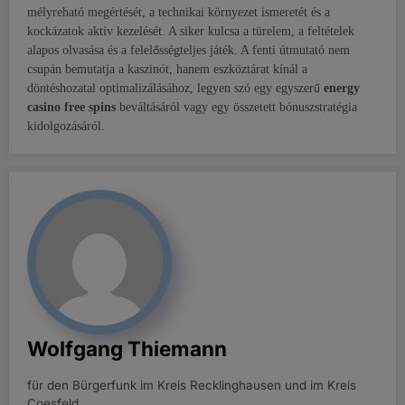
mélyreható megértését, a technikai környezet ismeretét és a
kockázatok aktív kezelését. A siker kulcsa a türelem, a feltételek
alapos olvasása és a felelősségteljes játék. A fenti útmutató nem
csupán bemutatja a kaszinót, hanem eszköztárat kínál a
döntéshozatal optimalizálásához, legyen szó egy egyszerű
energy
casino free spins
beváltásáról vagy egy összetett bónuszstratégia
kidolgozásáról.
Wolfgang Thiemann
für den Bürgerfunk im Kreis Recklinghausen und im Kreis
Coesfeld