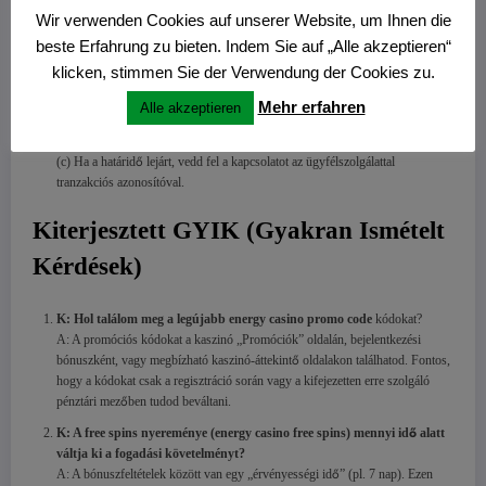
Hibaelhárítás:
(a) Frissítsd a böngésződ vagy az alkalmazás gyorsítótárát.
Wir verwenden Cookies auf unserer Website, um Ihnen die
(b) Csökkentsd a játék grafikai beállításait. (c) Próbáld ki az Ethernet-
beste Erfahrung zu bieten. Indem Sie auf „Alle akzeptieren“
kapcsolatot Wi-Fi helyett. (d) A probléma lehet a játékszerver oldalán –
próbáld meg később.
klicken, stimmen Sie der Verwendung der Cookies zu.
Probléma:
A kifizetés több napja függőben van.
Mehr erfahren
Alle akzeptieren
Hibaelhárítás:
(a) Ellenőrizd e-mailjeidet – a kaszinó további
dokumentumokat kérhetett. (b) Nézd meg a tranzakció állapotát a pénztárban.
(c) Ha a határidő lejárt, vedd fel a kapcsolatot az ügyfélszolgálattal
tranzakciós azonosítóval.
Kiterjesztett GYIK (Gyakran Ismételt
Kérdések)
K: Hol találom meg a legújabb
energy casino promo code
kódokat?
A: A promóciós kódokat a kaszinó „Promóciók” oldalán, bejelentkezési
bónuszként, vagy megbízható kaszinó-áttekintő oldalakon találhatod. Fontos,
hogy a kódokat csak a regisztráció során vagy a kifejezetten erre szolgáló
pénztári mezőben tudod beváltani.
K: A free spins nyereménye (energy casino free spins) mennyi idő alatt
váltja ki a fogadási követelményt?
A: A bónuszfeltételek között van egy „érvényességi idő” (pl. 7 nap). Ezen