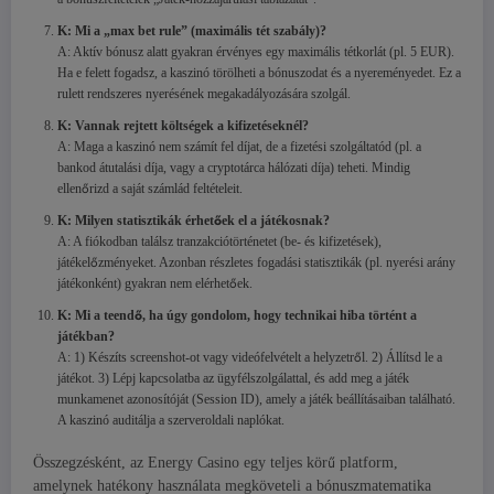
K: Mi a „max bet rule” (maximális tét szabály)?
A: Aktív bónusz alatt gyakran érvényes egy maximális tétkorlát (pl. 5 EUR).
Ha e felett fogadsz, a kaszinó törölheti a bónuszodat és a nyereményedet. Ez a
rulett rendszeres nyerésének megakadályozására szolgál.
K: Vannak rejtett költségek a kifizetéseknél?
A: Maga a kaszinó nem számít fel díjat, de a fizetési szolgáltatód (pl. a
bankod átutalási díja, vagy a cryptotárca hálózati díja) teheti. Mindig
ellenőrizd a saját számlád feltételeit.
K: Milyen statisztikák érhetőek el a játékosnak?
A: A fiókodban találsz tranzakciótörténetet (be- és kifizetések),
játékelőzményeket. Azonban részletes fogadási statisztikák (pl. nyerési arány
játékonként) gyakran nem elérhetőek.
K: Mi a teendő, ha úgy gondolom, hogy technikai hiba történt a
játékban?
A: 1) Készíts screenshot-ot vagy videófelvételt a helyzetről. 2) Állítsd le a
játékot. 3) Lépj kapcsolatba az ügyfélszolgálattal, és add meg a játék
munkamenet azonosítóját (Session ID), amely a játék beállításaiban található.
A kaszinó auditálja a szerveroldali naplókat.
Összegzésként, az Energy Casino egy teljes körű platform,
amelynek hatékony használata megköveteli a bónuszmatematika