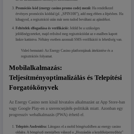
Promóciós kód (energy casino promo code) mező:
Ha rendelkezel
érvényes promóciós kóddal (pl. „SPIN100”), add meg ebben a lépésben. Ha
kihagyod, a regisztráció után már nem tudod beváltani az ajándékot.
Feltételek elfogadása és verifikáció:
Jelöld be a szükséges
jelölőnégyzeteket, majd erősítsd meg regisztrációdat az e-mailben kapott
linkre kattintva. Néhány esetben azonnali SMS-verifikáció is lehetőség van.
Videó bemutató: Az Energy Casino platformjának áttekintése és a
regisztrációs folyamat.
Mobilalkalmazás:
Teljesítményoptimalizálás és Telepítési
Forgatókönyvek
Az Energy Casino nem kínál hivatalos alkalmazást az App Store-ban
vagy Google Play-en a szerencsejáték-politikák miatt. Azonban egy
progresszív webalkalmazás (PWA) érhető el.
Telepítés Androidra:
Látogass el a mobil böngésződben az energy casino
oldalra. A böngésző menüjében válaszd a „Hozzáadás a kezdőképernyőhöz”