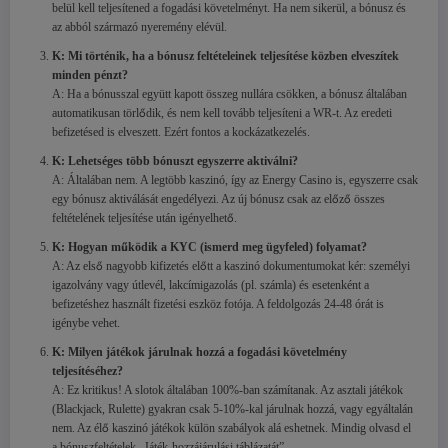
belül kell teljesítened a fogadási követelményt. Ha nem sikerül, a bónusz és
az abból származó nyeremény elévül.
K: Mi történik, ha a bónusz feltételeinek teljesítése közben elveszítek
minden pénzt?
A: Ha a bónusszal együtt kapott összeg nullára csökken, a bónusz általában
automatikusan törlődik, és nem kell tovább teljesíteni a WR-t. Az eredeti
befizetésed is elveszett. Ezért fontos a kockázatkezelés.
K: Lehetséges több bónuszt egyszerre aktiválni?
A: Általában nem. A legtöbb kaszinó, így az Energy Casino is, egyszerre csak
egy bónusz aktiválását engedélyezi. Az új bónusz csak az előző összes
feltételének teljesítése után igényelhető.
K: Hogyan működik a KYC (ismerd meg ügyfeled) folyamat?
A: Az első nagyobb kifizetés előtt a kaszinó dokumentumokat kér: személyi
igazolvány vagy útlevél, lakcímigazolás (pl. számla) és esetenként a
befizetéshez használt fizetési eszköz fotója. A feldolgozás 24-48 órát is
igénybe vehet.
K: Milyen játékok járulnak hozzá a fogadási követelmény
teljesítéséhez?
A: Ez kritikus! A slotok általában 100%-ban számítanak. Az asztali játékok
(Blackjack, Rulette) gyakran csak 5-10%-kal járulnak hozzá, vagy egyáltalán
nem. Az élő kaszinó játékok külön szabályok alá eshetnek. Mindig olvasd el
a bónuszfeltételek „Játék-hozzájárulási táblázatát”.