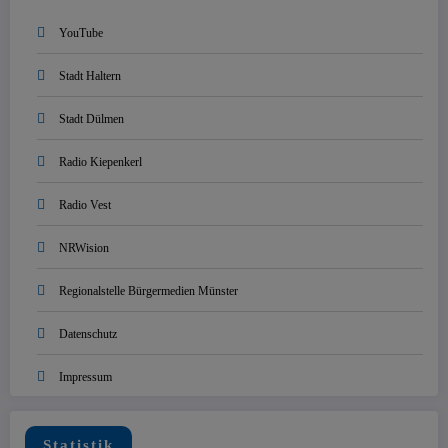
YouTube
Stadt Haltern
Stadt Dülmen
Radio Kiepenkerl
Radio Vest
NRWision
Regionalstelle Bürgermedien Münster
Datenschutz
Impressum
Statistik