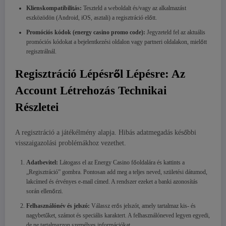
Klienskompatibilitás:
Teszteld a weboldalt és/vagy az alkalmazást
eszközödön (Android, iOS, asztali) a regisztráció előtt.
Promóciós kódok (energy casino promo code):
Jegyzeteld fel az aktuális
promóciós kódokat a bejelentkezési oldalon vagy partneri oldalakon, mielőtt
regisztrálnál.
Regisztráció Lépésről Lépésre: Az
Account Létrehozás Technikai
Részletei
A regisztráció a játékélmény alapja. Hibás adatmegadás későbbi
visszaigazolási problémákhoz vezethet.
Adatbevitel:
Látogass el az Energy Casino főoldalára és kattints a
„Regisztráció” gombra. Pontosan add meg a teljes neved, születési dátumod,
lakcímed és érvényes e-mail címed. A rendszer ezeket a banki azonosítás
során ellenőrzi.
Felhasználónév és jelszó:
Válassz erős jelszót, amely tartalmaz kis- és
nagybetűket, számot és speciális karaktert. A felhasználóneved legyen egyedi,
de ne tartalmazzon személyes információkat.