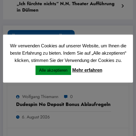
„Ich fürchte nichts“ N.N. Theater Aufführung
in Dülmen
ÄHNLICHE BEITRÄGE
Wir verwenden Cookies auf unserer Website, um Ihnen die
beste Erfahrung zu bieten. Indem Sie auf „Alle akzeptieren“
Wolfgang Thiemann
0
klicken, stimmen Sie der Verwendung der Cookies zu.
Mehr erfahren
Alle akzeptieren
6. August 2026
Wolfgang Thiemann
0
Dudespin No Deposit Bonus Ablaufregeln
6. August 2026