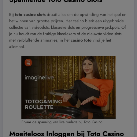
Bij
toto casino slots
draait alles om de opwinding van het spel en
het winnen van grootse prijzen. Het casino biedt een uitgebreide
collectie van videoslots, klassieke slots en progressieve jackpots. Of
je nu houdt van de fruitige klassiekers of de nieuwste video slots
met verbluffende animaties, in het
casino toto
vind je het
allemaal.
Ervaar de spanning van live roulette bij Toto Casino
Moeiteloos Inloggen bij Toto Casino