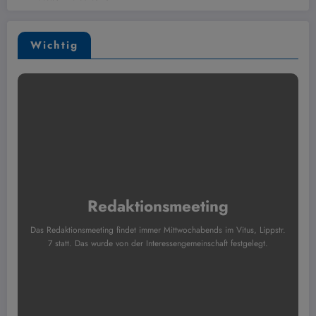
Wichtig
Redaktionsmeeting
Das Redaktionsmeeting findet immer Mittwochabends im Vitus, Lippstr.
7 statt. Das wurde von der Interessengemeinschaft festgelegt.