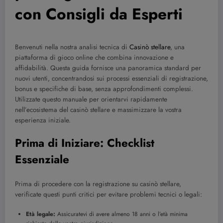
con Consigli da Esperti
Benvenuti nella nostra analisi tecnica di
Casinò stellare
, una
piattaforma di gioco online che combina innovazione e
affidabilità. Questa guida fornisce una panoramica standard per
nuovi utenti, concentrandosi sui processi essenziali di registrazione,
bonus e specifiche di base, senza approfondimenti complessi.
Utilizzate questo manuale per orientarvi rapidamente
nell’ecosistema del casinò stellare e massimizzare la vostra
esperienza iniziale.
Prima di Iniziare: Checklist
Essenziale
Prima di procedere con la registrazione su casinò stellare,
verificate questi punti critici per evitare problemi tecnici o legali:
Età legale:
Assicuratevi di avere almeno 18 anni o l’età minima