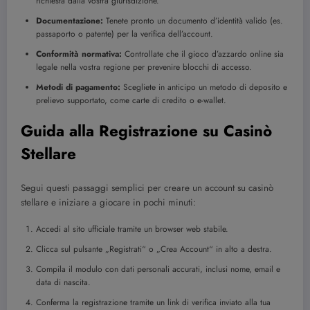
richiesta dalla vostra giurisdizione.
Documentazione:
Tenete pronto un documento d’identità valido (es.
passaporto o patente) per la verifica dell’account.
Conformità normativa:
Controllate che il gioco d’azzardo online sia
legale nella vostra regione per prevenire blocchi di accesso.
Metodi di pagamento:
Scegliete in anticipo un metodo di deposito e
prelievo supportato, come carte di credito o e-wallet.
Guida alla Registrazione su Casinò
Stellare
Segui questi passaggi semplici per creare un account su casinò
stellare e iniziare a giocare in pochi minuti:
Accedi al sito ufficiale tramite un browser web stabile.
Clicca sul pulsante „Registrati“ o „Crea Account“ in alto a destra.
Compila il modulo con dati personali accurati, inclusi nome, email e
data di nascita.
Conferma la registrazione tramite un link di verifica inviato alla tua