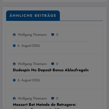
ÄHNLICHE BEITRÄGE
Wolfgang Thiemann
0
6. August 2026
Wolfgang Thiemann
0
Dudespin No Deposit Bonus Ablaufregeln
6. August 2026
Wolfgang Thiemann
0
Mozzart Bet Metode de Retragere: