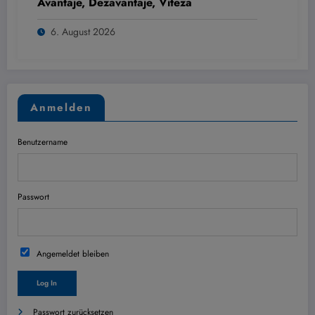
Avantaje, Dezavantaje, Viteza
6. August 2026
Anmelden
Benutzername
Passwort
Angemeldet bleiben
Passwort zurücksetzen