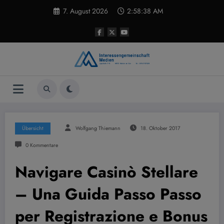
Zum
7. August 2026
2:58:39 AM
Inhalt
springen
Übersicht
Wolfgang Thiemann
18. Oktober 2017
0 Kommentare
Navigare Casinò Stellare
– Una Guida Passo Passo
per Registrazione e Bonus