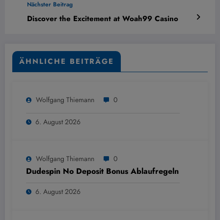
Nächster Beitrag
Discover the Excitement at Woah99 Casino
ÄHNLICHE BEITRÄGE
Wolfgang Thiemann
0
6. August 2026
Wolfgang Thiemann
0
Dudespin No Deposit Bonus Ablaufregeln
6. August 2026