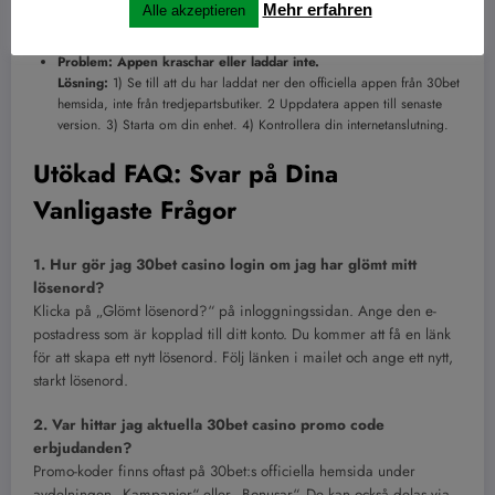
Kontakta support med transaktions-ID:t för en uppdatering.
Mehr erfahren
Alle akzeptieren
Fördröjningar kan ibland bero på bankens behandlingstid.
Problem: Appen kraschar eller laddar inte.
Lösning:
1) Se till att du har laddat ner den officiella appen från 30bet
hemsida, inte från tredjepartsbutiker. 2 Uppdatera appen till senaste
version. 3) Starta om din enhet. 4) Kontrollera din internetanslutning.
Utökad FAQ: Svar på Dina
Vanligaste Frågor
1. Hur gör jag 30bet casino login om jag har glömt mitt
lösenord?
Klicka på „Glömt lösenord?“ på inloggningssidan. Ange den e-
postadress som är kopplad till ditt konto. Du kommer att få en länk
för att skapa ett nytt lösenord. Följ länken i mailet och ange ett nytt,
starkt lösenord.
2. Var hittar jag aktuella 30bet casino promo code
erbjudanden?
Promo-koder finns oftast på 30bet:s officiella hemsida under
avdelningen „Kampanjer“ eller „Bonusar“. De kan också delas via