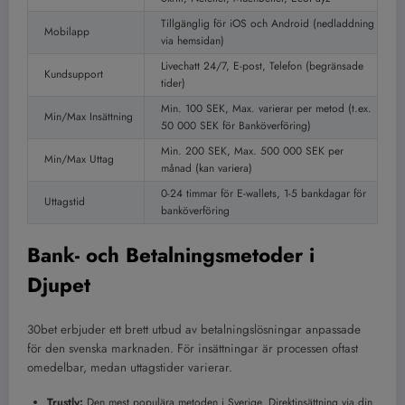
Tillgänglig för iOS och Android (nedladdning
Mobilapp
via hemsidan)
Livechatt 24/7, E-post, Telefon (begränsade
Kundsupport
tider)
Min. 100 SEK, Max. varierar per metod (t.ex.
Min/Max Insättning
50 000 SEK för Banköverföring)
Min. 200 SEK, Max. 500 000 SEK per
Min/Max Uttag
månad (kan variera)
0-24 timmar för E-wallets, 1-5 bankdagar för
Uttagstid
banköverföring
Bank- och Betalningsmetoder i
Djupet
30bet erbjuder ett brett utbud av betalningslösningar anpassade
för den svenska marknaden. För insättningar är processen oftast
omedelbar, medan uttagstider varierar.
Trustly:
Den mest populära metoden i Sverige. Direktinsättning via din