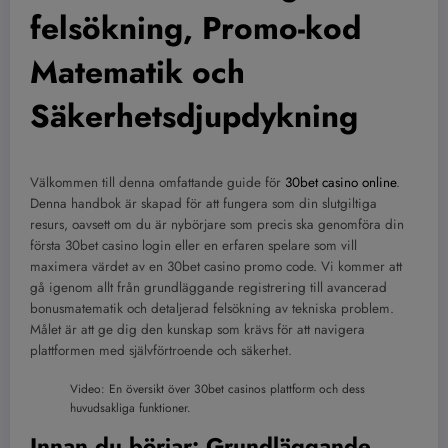
felsökning, Promo-kod
Matematik och
Säkerhetsdjupdykning
Välkommen till denna omfattande guide för
30bet casino online
.
Denna handbok är skapad för att fungera som din slutgiltiga
resurs, oavsett om du är nybörjare som precis ska genomföra din
första 30bet casino login eller en erfaren spelare som vill
maximera värdet av en 30bet casino promo code. Vi kommer att
gå igenom allt från grundläggande registrering till avancerad
bonusmatematik och detaljerad felsökning av tekniska problem.
Målet är att ge dig den kunskap som krävs för att navigera
plattformen med självförtroende och säkerhet.
Video: En översikt över 30bet casinos plattform och dess
huvudsakliga funktioner.
Innan du börjar: Grundläggande