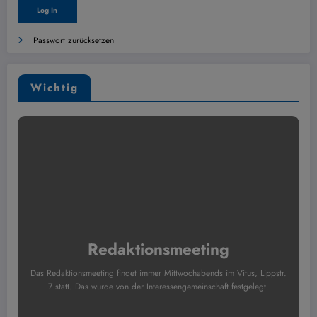
Passwort zurücksetzen
Wichtig
Redaktionsmeeting
Das Redaktionsmeeting findet immer Mittwochabends im Vitus, Lippstr.
7 statt. Das wurde von der Interessengemeinschaft festgelegt.