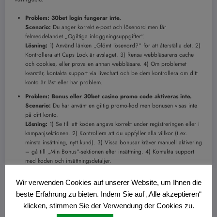
Problem: 30bet login fungerar inte.
Scenario:
Du anger korrekt e-post och lösenord men får
felmeddelandet „Ogiltiga inloggningsuppgifter“.
Lösning:
1) Använd länken „Glömt lösenord?“ för att återställa det. 2)
Kontrollera att Caps Lock är avslaget. 3) Rensa webbläsarens cache
och cookies, eller prova en annan webbläsare. 4) Om problemet
kvarstår, kontakta support via livechatt och be dem kontrollera om ditt
konto är låst eller har problem.
Problem: Bonus eller 30bet casino promo code aktiveras inte.
Scenario:
Du har använt en giltig promo-kod men bonusen visas inte
på ditt konto.
Lösning:
1) Se till att koden angavs korrekt under registreringen eller i
kampanjsektionen. 2) Kontrollera att du uppfyller alla villkor (t.ex.
minsta insättning, nytt kund). 3) Vissa bonusar kräver manuell aktivering
– gå till „Min Bonus“-sektionen efter insättning. 4) Kontakta support
med koden och insättningsdetaljer.
Problem: Uttag försenas.
Wir verwenden Cookies auf unserer Website, um Ihnen die
Scenario:
Ditt uttag har stått som „Bearbetas“ i mer än 24 timmar för
en E-wallet.
beste Erfahrung zu bieten. Indem Sie auf „Alle akzeptieren“
Lösning:
1) Kontrollera att din kontoverifiering (KYC) är fullständigt
klicken, stimmen Sie der Verwendung der Cookies zu.
godkänd. 2) Se till att du har uppfyllt eventuella omsättningskrav. 3)