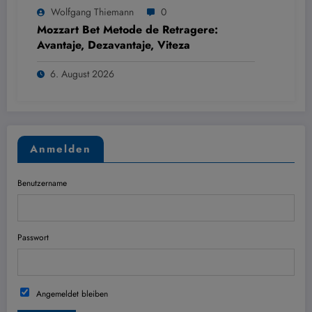
Wolfgang Thiemann
0
Mozzart Bet Metode de Retragere:
Avantaje, Dezavantaje, Viteza
6. August 2026
Anmelden
Benutzername
Passwort
Angemeldet bleiben