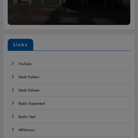
Links
YouTube
Stadt Haltern
Stadt Dülmen
Radio Kiepenkerl
Radio Vest
NRWision