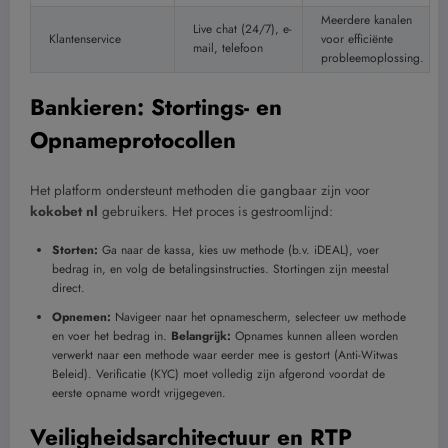
Meerdere kanalen
Live chat (24/7), e-
Klantenservice
voor efficiënte
mail, telefoon
probleemoplossing.
Bankieren: Stortings- en
Opnameprotocollen
Het platform ondersteunt methoden die gangbaar zijn voor
kokobet nl
gebruikers. Het proces is gestroomlijnd:
Storten:
Ga naar de kassa, kies uw methode (b.v. iDEAL), voer
bedrag in, en volg de betalingsinstructies. Stortingen zijn meestal
direct.
Opnemen:
Navigeer naar het opnamescherm, selecteer uw methode
en voer het bedrag in.
Belangrijk:
Opnames kunnen alleen worden
verwerkt naar een methode waar eerder mee is gestort (Anti-Witwas
Beleid). Verificatie (KYC) moet volledig zijn afgerond voordat de
eerste opname wordt vrijgegeven.
Veiligheidsarchitectuur en RTP