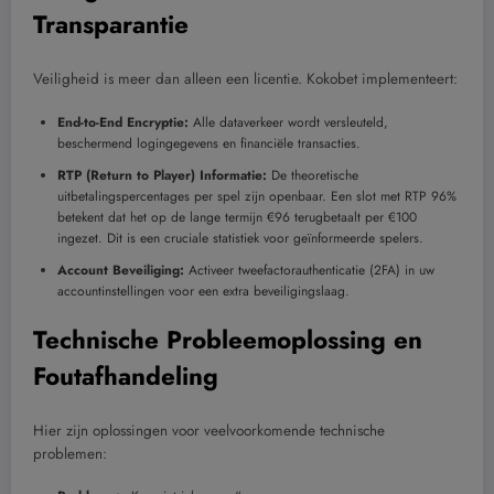
Transparantie
Veiligheid is meer dan alleen een licentie. Kokobet implementeert:
End-to-End Encryptie:
Alle dataverkeer wordt versleuteld,
beschermend logingegevens en financiële transacties.
RTP (Return to Player) Informatie:
De theoretische
uitbetalingspercentages per spel zijn openbaar. Een slot met RTP 96%
betekent dat het op de lange termijn €96 terugbetaalt per €100
ingezet. Dit is een cruciale statistiek voor geïnformeerde spelers.
Account Beveiliging:
Activeer tweefactorauthenticatie (2FA) in uw
accountinstellingen voor een extra beveiligingslaag.
Technische Probleemoplossing en
Foutafhandeling
Hier zijn oplossingen voor veelvoorkomende technische
problemen: