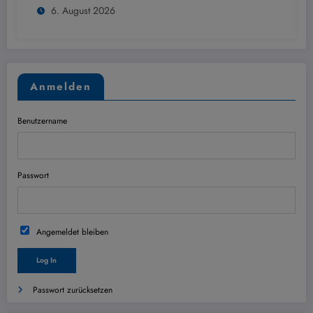
6. August 2026
Anmelden
Benutzername
Passwort
Angemeldet bleiben
Passwort zurücksetzen