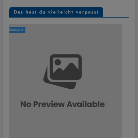
Das hast du vielleicht verpasst
ÜBERSICHT