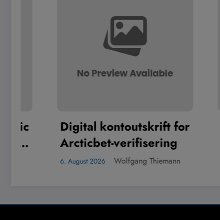
Digital kontoutskrift for
Scade
Arcticbet-verifisering
Free 
Spreca
Wolfgang Thiemann
6. August 2026
6. August 