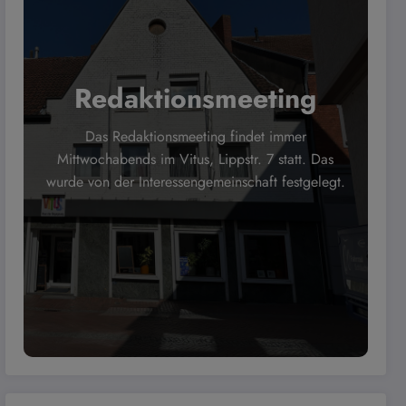
Redaktionsmeeting
Das Redaktionsmeeting findet immer
Mittwochabends im Vitus, Lippstr. 7 statt. Das
wurde von der Interessengemeinschaft festgelegt.