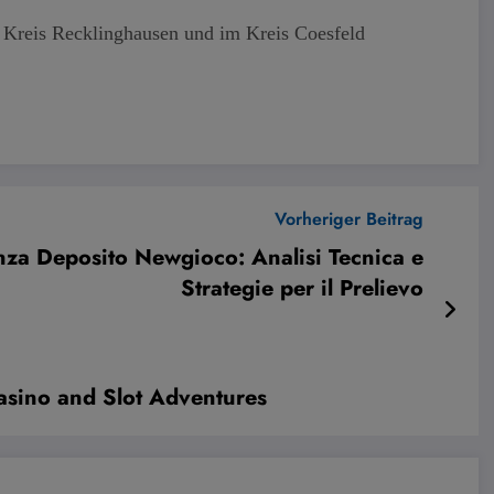
 Kreis Recklinghausen und im Kreis Coesfeld
Vorheriger Beitrag
nza Deposito Newgioco: Analisi Tecnica e
Strategie per il Prelievo
Casino and Slot Adventures