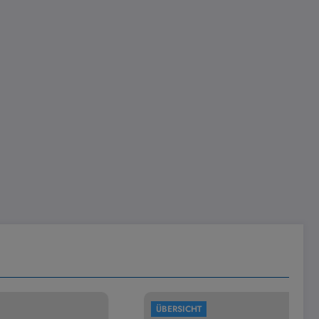
ÜBERSICHT