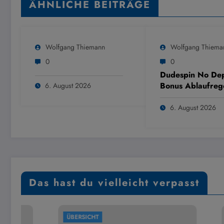
ÄHNLICHE BEITRÄGE
Wolfgang Thiemann
Wolfgang Thiema
0
0
Dudespin No Dep
Bonus Ablaufreg
6. August 2026
6. August 2026
Das hast du vielleicht verpasst
ÜBERSICHT
ÜBERSICH