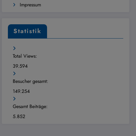
Impressum
Statistik
Total Views:
39.594
Besucher gesamt:
149.254
Gesamt Beiträge:
5.852