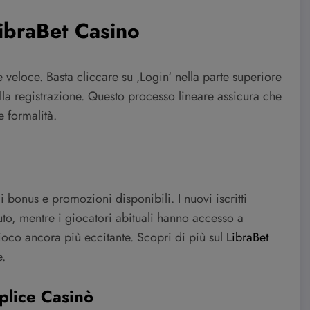
LibraBet Casino
veloce. Basta cliccare su ‚Login‘ nella parte superiore
ella registrazione. Questo processo lineare assicura che
e formalità.
di bonus e promozioni disponibili. I nuovi iscritti
o, mentre i giocatori abituali hanno accesso a
oco ancora più eccitante. Scopri di più sul
LibraBet
e.
plice Casinò