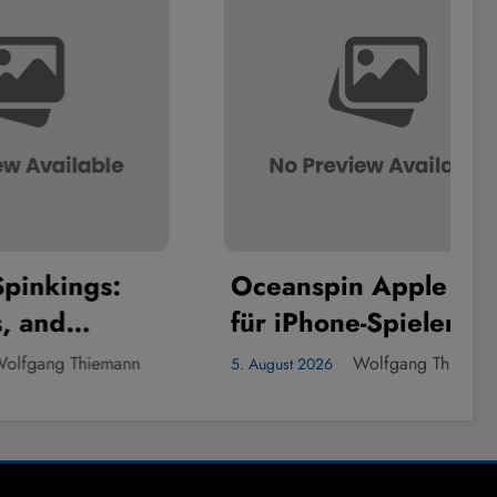
ngs:
Oceanspin Apple Pay
für iPhone-Spieler
hiemann
Wolfgang Thiemann
5. August 2026