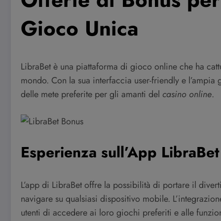
Gioco Unica
LibraBet è una piattaforma di gioco online che ha cattur
mondo. Con la sua interfaccia user-friendly e l’ampia 
delle mete preferite per gli amanti del
casino online
.
Esperienza sull’App LibraBet
L’app di LibraBet offre la possibilità di portare il dive
navigare su qualsiasi dispositivo mobile. L’integrazione
utenti di accedere ai loro giochi preferiti e alle funzi