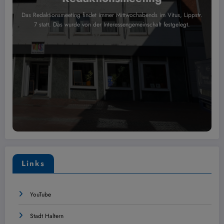
Das Redaktionsmeeting findet immer Mittwochabends im Vitus, Lippstr.
7 statt. Das wurde von der Interessengemeinschaft festgelegt.
Links
YouTube
Stadt Haltern