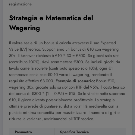
registrazione.
Strategia e Matematica del
Wagering
Il valore reale di un bonus si calcola attraverso il suo Expected
Value (EV) teorico. Supponiamo un bonus di €10 con wagering
30x. Il turnover richiesto è €10 * 30 = €300. Se giochi solo slot
(contributo 100%), devi scommettere €300. Se includi giochi da
tavolo come la roulette (contributo spesso solo 10%), ogni €1
scommesso conta solo €0,10 verso il wagering, rendendo il
requisito effettivo €3.000.
Esempio di scenario:
Bonus €10,
wagering 30x, giocate solo su slot con RTP del 95%. Il costo teorico
del bonus è: €300 * (1 – 0.95) = €15. Se le vincite nette superano
€10, il gioco diventa potenzialmente profittevole. La strategia
ottimale prevede di puntare su slot a volatilità media-alta con la
puntata minima consentita per massimizzare il numero di giri e
ridurre la varianza, avvicinandosi all’RTP teorico.
Parametro
Specifica Tecnica