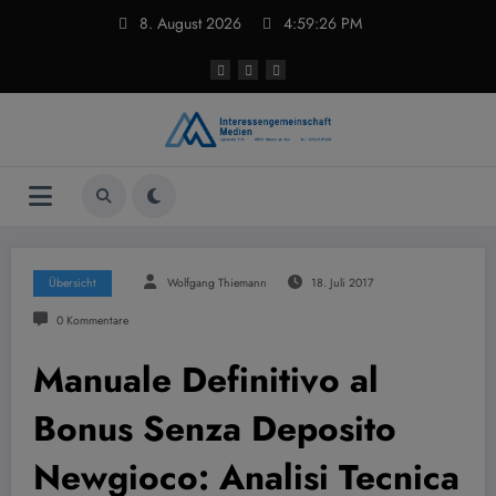
Zum
8. August 2026
4:59:27 PM
Inhalt
springen
Übersicht
Wolfgang Thiemann
18. Juli 2017
0 Kommentare
Manuale Definitivo al
Bonus Senza Deposito
Newgioco: Analisi Tecnica