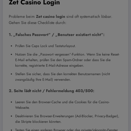
Zet Casino Login
Probleme beim
Zet casino login
sind oft systematisch lösbar.
Gehen Sie diese Checkliste durch:
1. „Falsches Passwort“ / „Benutzer existiert nicht“:
Prüfen Sie Caps Lock und Tastaturlayout.
Nutzen Sie die „Passwort vergessen“-Funktion. Wenn Sie keine Reset-
E-Mail erhalten, prüfen Sie den Spam-Ordner oder dass Sie die
korrekte, registrierte E-Mail-Adresse eingeben.
Stellen Sie sicher, dass Sie den korrekten Benutzernamen (nicht
zwangsläufig Ihre E-Mail) verwenden.
2. Seite lädt nicht / Fehlermeldung 403/500:
Leeren Sie den Browser-Cache und die Cookies für die Casino-
Webseite.
Deaktivieren Sie Browser-Erweiterungen (Ad-Blocker, Privacy-Badger),
die Skripte blockieren könnten.
Testen Sie einen anderen Browser oder das private/inkognito-Fenster.