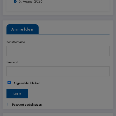
6. August 2026
Anmelden
Benutzername
Passwort
Angemeldet bleiben
Passwort zurücksetzen