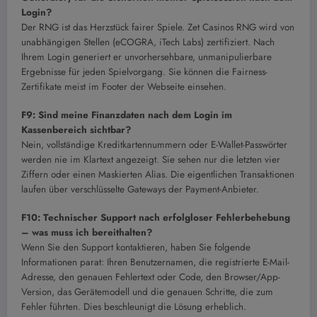
Login?
Der RNG ist das Herzstück fairer Spiele. Zet Casinos RNG wird von
unabhängigen Stellen (eCOGRA, iTech Labs) zertifiziert. Nach
Ihrem Login generiert er unvorhersehbare, unmanipulierbare
Ergebnisse für jeden Spielvorgang. Sie können die Fairness-
Zertifikate meist im Footer der Webseite einsehen.
F9: Sind meine Finanzdaten nach dem Login im
Kassenbereich sichtbar?
Nein, vollständige Kreditkartennummern oder E-Wallet-Passwörter
werden nie im Klartext angezeigt. Sie sehen nur die letzten vier
Ziffern oder einen Maskierten Alias. Die eigentlichen Transaktionen
laufen über verschlüsselte Gateways der Payment-Anbieter.
F10: Technischer Support nach erfolgloser Fehlerbehebung
– was muss ich bereithalten?
Wenn Sie den Support kontaktieren, haben Sie folgende
Informationen parat: Ihren Benutzernamen, die registrierte E-Mail-
Adresse, den genauen Fehlertext oder Code, den Browser/App-
Version, das Gerätemodell und die genauen Schritte, die zum
Fehler führten. Dies beschleunigt die Lösung erheblich.