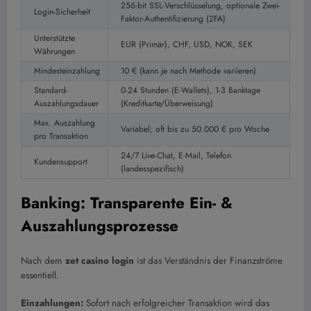
256-bit SSL-Verschlüsselung, optionale Zwei-
Login-Sicherheit
Faktor-Authentifizierung (2FA)
Unterstützte
EUR (Primär), CHF, USD, NOK, SEK
Währungen
Mindesteinzahlung
10 € (kann je nach Methode variieren)
Standard-
0-24 Stunden (E-Wallets), 1-3 Banktage
Auszahlungsdauer
(Kreditkarte/Überweisung)
Max. Auszahlung
Variabel; oft bis zu 50.000 € pro Woche
pro Transaktion
24/7 Live-Chat, E-Mail, Telefon
Kundensupport
(landesspezifisch)
Banking: Transparente Ein- &
Auszahlungsprozesse
Nach dem
zet casino login
ist das Verständnis der Finanzströme
essentiell.
Einzahlungen:
Sofort nach erfolgreicher Transaktion wird das