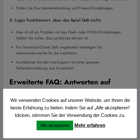
Prüfen Sie Ihre Internetverbindung und Firewall-Einstellungen.
3. Login funktioniert, aber das Spiel lädt nicht:
Dies ist oft ein Problem mit den Flash- oder HTML5-Einstellungen.
Stellen Sie sicher, dass JavaScript aktiviert ist.
Für Download-Clients (falls angeboten) benötigen Sie
Administratorrechte für die Installation.
Kontaktieren Sie den Live-Support mit einer genauen
Fehlerbeschreibung und Screenshot.
Erweiterte FAQ: Antworten auf
komplexe Fragen
Wir verwenden Cookies auf unserer Website, um Ihnen die
F1: Kann ich mich gleichzeitig auf mehreren Geräten mit
beste Erfahrung zu bieten. Indem Sie auf „Alle akzeptieren“
demselben Konto anmelden?
klicken, stimmen Sie der Verwendung der Cookies zu.
Nein, dies ist aus Sicherheitsgründen normalerweise nicht erlaubt.
Mehr erfahren
Alle akzeptieren
Eine aktive Sitzung auf einem neuen Gerät wird die vorherige
Sitzung auf einem anderen Gerät automatisch abmelden.