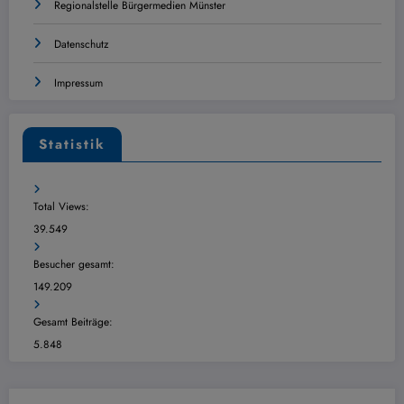
Regionalstelle Bürgermedien Münster
Datenschutz
Impressum
Statistik
Total Views:
39.549
Besucher gesamt:
149.209
Gesamt Beiträge:
5.848