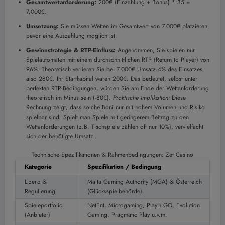
Gesamtwertanforderung:
200€ (Einzahlung + Bonus) * 35 =
7.000€.
Umsetzung:
Sie müssen Wetten im Gesamtwert von 7.000€ platzieren,
bevor eine Auszahlung möglich ist.
Gewinnstrategie & RTP-Einfluss:
Angenommen, Sie spielen nur
Spielautomaten mit einem durchschnittlichen RTP (Return to Player) von
96%. Theoretisch verlieren Sie bei 7.000€ Umsatz 4% des Einsatzes,
also 280€. Ihr Startkapital waren 200€. Das bedeutet, selbst unter
perfekten RTP-Bedingungen, würden Sie am Ende der Wettanforderung
theoretisch im Minus sein (-80€).
Praktische Implikation:
Diese
Rechnung zeigt, dass solche Boni nur mit hohem Volumen und Risiko
spielbar sind. Spielt man Spiele mit geringerem Beitrag zu den
Wettanforderungen (z.B. Tischspiele zählen oft nur 10%), vervielfacht
sich der benötigte Umsatz.
Technische Spezifikationen & Rahmenbedingungen: Zet Casino
Kategorie
Spezifikation / Bedingung
Lizenz &
Malta Gaming Authority (MGA) & Österreich
Regulierung
(Glücksspielbehörde)
Spieleportfolio
NetEnt, Microgaming, Play’n GO, Evolution
(Anbieter)
Gaming, Pragmatic Play u.v.m.