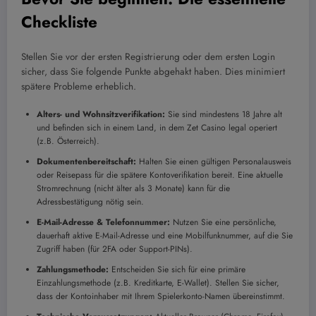
Checkliste
Stellen Sie vor der ersten Registrierung oder dem ersten Login
sicher, dass Sie folgende Punkte abgehakt haben. Dies minimiert
spätere Probleme erheblich.
Alters- und Wohnsitzverifikation:
Sie sind mindestens 18 Jahre alt
und befinden sich in einem Land, in dem Zet Casino legal operiert
(z.B. Österreich).
Dokumentenbereitschaft:
Halten Sie einen gültigen Personalausweis
oder Reisepass für die spätere Kontoverifikation bereit. Eine aktuelle
Stromrechnung (nicht älter als 3 Monate) kann für die
Adressbestätigung nötig sein.
E-Mail-Adresse & Telefonnummer:
Nutzen Sie eine persönliche,
dauerhaft aktive E-Mail-Adresse und eine Mobilfunknummer, auf die Sie
Zugriff haben (für 2FA oder Support-PINs).
Zahlungsmethode:
Entscheiden Sie sich für eine primäre
Einzahlungsmethode (z.B. Kreditkarte, E-Wallet). Stellen Sie sicher,
dass der Kontoinhaber mit Ihrem Spielerkonto-Namen übereinstimmt.