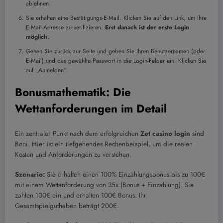
ablehnen.
Sie erhalten eine Bestätigungs-E-Mail. Klicken Sie auf den Link, um Ihre
E-Mail-Adresse zu verifizieren.
Erst danach ist der erste Login
möglich.
Gehen Sie zurück zur Seite und geben Sie Ihren Benutzernamen (oder
E-Mail) und das gewählte Passwort in die Login-Felder ein. Klicken Sie
auf „Anmelden“.
Bonusmathematik: Die
Wettanforderungen im Detail
Ein zentraler Punkt nach dem erfolgreichen
Zet casino login
sind
Boni. Hier ist ein tiefgehendes Rechenbeispiel, um die realen
Kosten und Anforderungen zu verstehen.
Szenario:
Sie erhalten einen 100% Einzahlungsbonus bis zu 100€
mit einem Wettanforderung von 35x (Bonus + Einzahlung). Sie
zahlen 100€ ein und erhalten 100€ Bonus. Ihr
Gesamtspielguthaben beträgt 200€.