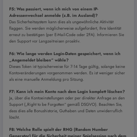
F5: Was passiert, wenn ich mich von einem IP-
Adressenwechsel anmelde (z.B. im Ausland)?
Das Sicherheitssystem kann dies als ungewöhnliche Aktivität
flaggen. Sie werden möglicherweise aufgefordert, Ihre Identität
erneut zu bestätigen (per E-Mail-Code oder 2FA). Informieren Sie
den Support vor Langzeitreisen proaktiv.
F6: Wie lange werden Login-Daten gespeichert, wenn ich
„Angemeldet bleiben“ wähle?
Dieses Token ist typischerweise für 7-14 Tage gültig, solange keine
Kontoveränderungen vorgenommen werden. Es ist weniger sicher
als eine manuelle Anmeldung pro Sitzung.
F7: Kann ich mein Konto nach dem Login komplett löschen?
Ja, über die Kontoeinstellungen oder per direkter Anfrage an den
Support („Right to be Forgotten“ gemäß DSGVO). Beachten Sie,
dass dies alle Bonushistorie, Guthaben und Daten unwiderruflich
löscht.
F8: Welche Rolle spielt der RNG (Random Number
Generator) für die Sicherheit meiner Spielsession nach dem