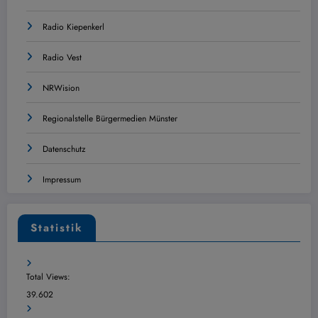
Radio Kiepenkerl
Radio Vest
NRWision
Regionalstelle Bürgermedien Münster
Datenschutz
Impressum
Statistik
Total Views:
39.602