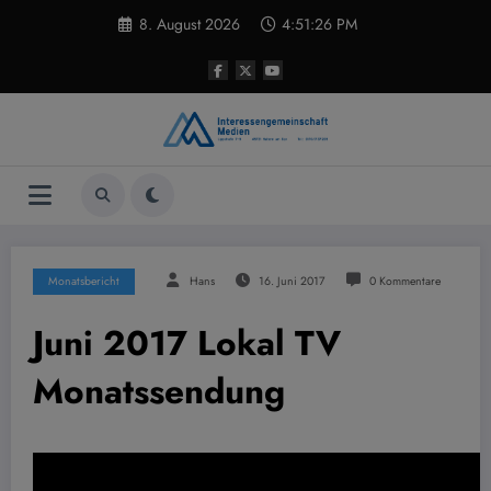
Zum
8. August 2026
4:51:27 PM
Inhalt
springen
Monatsbericht
Hans
16. Juni 2017
0 Kommentare
Juni 2017 Lokal TV
Monatssendung