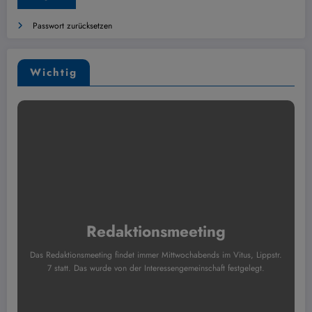
Passwort zurücksetzen
Wichtig
Redaktionsmeeting
Das Redaktionsmeeting findet immer Mittwochabends im Vitus, Lippstr.
7 statt. Das wurde von der Interessengemeinschaft festgelegt.