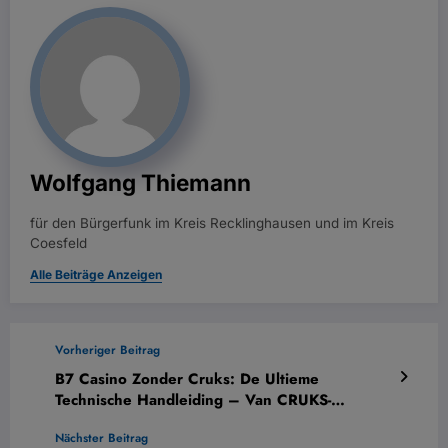
Wolfgang Thiemann
für den Bürgerfunk im Kreis Recklinghausen und im Kreis
Coesfeld
Alle Beiträge Anzeigen
Vorheriger Beitrag
B7 Casino Zonder Cruks: De Ultieme
Technische Handleiding – Van CRUKS-
Omzeiling tot Wiskundige Bonusberekening
Nächster Beitrag