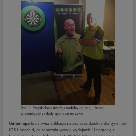
Rys. 1: Przykładowy interfejs mobilny aplikacji Unibet,
prezentujący zakłady sportowe na żywo.
Unibet app
to natywna aplikacja napisana oddzielnie dla systemów
iOS i Android, co zapewnia wysoką wydajność i integrację z