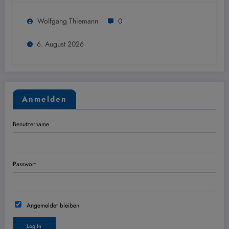
Wolfgang Thiemann
0
6. August 2026
Anmelden
Benutzername
Passwort
Angemeldet bleiben