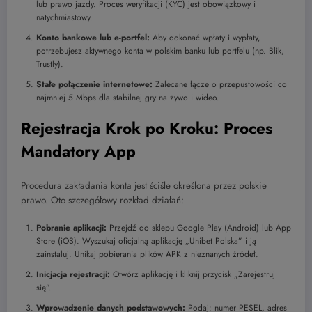
lub prawo jazdy. Proces weryfikacji (KYC) jest obowiązkowy i
natychmiastowy.
Konto bankowe lub e-portfel:
Aby dokonać wpłaty i wypłaty,
potrzebujesz aktywnego konta w polskim banku lub portfelu (np. Blik,
Trustly).
Stałe połączenie internetowe:
Zalecane łącze o przepustowości co
najmniej 5 Mbps dla stabilnej gry na żywo i wideo.
Rejestracja Krok po Kroku: Proces
Mandatory App
Procedura zakładania konta jest ściśle określona przez polskie
prawo. Oto szczegółowy rozkład działań:
Pobranie aplikacji:
Przejdź do sklepu Google Play (Android) lub App
Store (iOS). Wyszukaj oficjalną aplikację „Unibet Polska” i ją
zainstaluj. Unikaj pobierania plików APK z nieznanych źródeł.
Inicjacja rejestracji:
Otwórz aplikację i kliknij przycisk „Zarejestruj
się”.
Wprowadzenie danych podstawowych:
Podaj: numer PESEL, adres