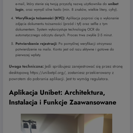
e-mail, który stanie się twoją przyszłą nazwą użytkownika do
unibet
login
, oraz wymyśl silne hasło (min. 8 znaków, wielkie litery, cyfry).
Weryfikacja tożsamości (KYC):
Aplikacja poprosi cię o wykonanie
zdjęcia dokumentu tożsamości (przód i tył) oraz selfie z tym
dokumentem. System wykorzystuje technologię OCR do
automatycznego odczytu danych. Proces trwa zwykle 2-5 minut.
Potwierdzenie rejestracji:
Po pomyślnej weryfikacji otrzymasz
potwierdzenie na maila. Konto jest od razu aktywne i gotowe do
pierwszej wpłaty.
Uwaga techniczna:
Jeśli spróbujesz zarejestrować się przez stronę
desktopową https://unibetpl.org/, zostaniesz przekierowany z
powrotem do pobrania aplikacji. Jest to wymóg regulatora.
Aplikacja Unibet: Architektura,
Instalacja i Funkcje Zaawansowane