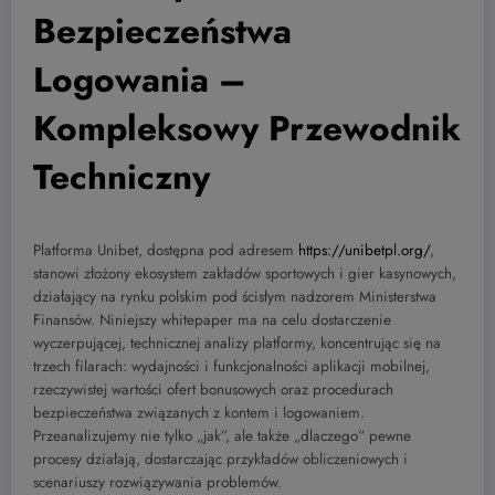
Bezpieczeństwa
Logowania –
Kompleksowy Przewodnik
Techniczny
Platforma Unibet, dostępna pod adresem
https://unibetpl.org/
,
stanowi złożony ekosystem zakładów sportowych i gier kasynowych,
działający na rynku polskim pod ścisłym nadzorem Ministerstwa
Finansów. Niniejszy whitepaper ma na celu dostarczenie
wyczerpującej, technicznej analizy platformy, koncentrując się na
trzech filarach: wydajności i funkcjonalności aplikacji mobilnej,
rzeczywistej wartości ofert bonusowych oraz procedurach
bezpieczeństwa związanych z kontem i logowaniem.
Przeanalizujemy nie tylko „jak”, ale także „dlaczego” pewne
procesy działają, dostarczając przykładów obliczeniowych i
scenariuszy rozwiązywania problemów.