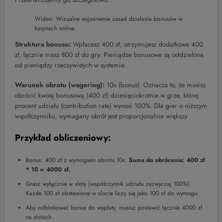
Wideo: Wizualne wyjaśnienie zasad działania bonusów w
kasynach online.
Struktura bonusu:
Wpłacasz 400 zł, otrzymujesz dodatkowe 400
zł, łącznie masz 800 zł do gry. Pieniądze bonusowe są oddzielone
od pieniędzy rzeczywistych w systemie.
Warunek obrotu (wagering):
10x (bonus). Oznacza to, że musisz
obrócić kwotą bonusową (400 zł) dziesięciokrotnie w grze, której
procent udziału (contribution rate) wynosi 100%. Dla gier o niższym
współczynniku, wymagany obrót jest proporcjonalnie większy.
Przykład obliczeniowy:
Bonus: 400 zł z wymogiem obrotu 10x.
Suma do obrócenia: 400 zł
* 10 = 4000 zł.
Grasz wyłącznie w sloty (współczynnik udziału zazwyczaj 100%).
Każde 100 zł obstawione w slocie liczy się jako 100 zł do wymogu.
Aby odblokować bonus do wypłaty, musisz postawić łącznie 4000 zł
na slotach.