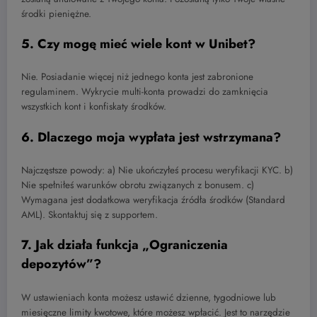
środki pieniężne.
5. Czy mogę mieć wiele kont w Unibet?
Nie. Posiadanie więcej niż jednego konta jest zabronione
regulaminem. Wykrycie multi-konta prowadzi do zamknięcia
wszystkich kont i konfiskaty środków.
6. Dlaczego moja wypłata jest wstrzymana?
Najczęstsze powody: a) Nie ukończyłeś procesu weryfikacji KYC. b)
Nie spełniłeś warunków obrotu związanych z bonusem. c)
Wymagana jest dodatkowa weryfikacja źródła środków (Standard
AML). Skontaktuj się z supportem.
7. Jak działa funkcja „Ograniczenia
depozytów”?
W ustawieniach konta możesz ustawić dzienne, tygodniowe lub
miesięczne limity kwotowe, które możesz wpłacić. Jest to narzędzie