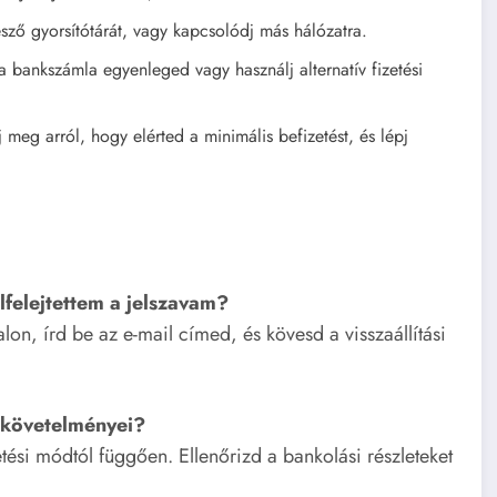
ző gyorsítótárát, vagy kapcsolódj más hálózatra.
a bankszámla egyenleged vagy használj alternatív fizetési
meg arról, hogy elérted a minimális befizetést, és lépj
lfelejtettem a jelszavam?
ldalon, írd be az e-mail címed, és kövesd a visszaállítási
i követelményei?
etési módtól függően. Ellenőrizd a bankolási részleteket