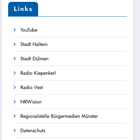
Links
YouTube
Stadt Haltern
Stadt Dülmen
Radio Kiepenkerl
Radio Vest
NRWision
Regionalstelle Bürgermedien Münster
Datenschutz