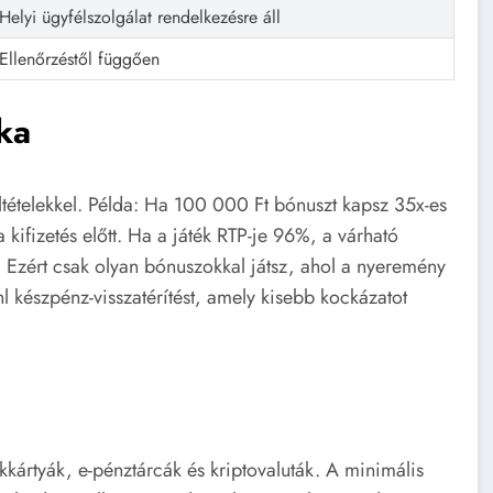
Helyi ügyfélszolgálat rendelkezésre áll
Ellenőrzéstől függően
ka
tételekkel. Példa: Ha 100 000 Ft bónuszt kapsz 35x-es
 kifizetés előtt. Ha a játék RTP-je 96%, a várható
Ezért csak olyan bónuszokkal játsz, ahol a nyeremény
 készpénz-visszatérítést, amely kisebb kockázatot
kkártyák, e-pénztárcák és kriptovaluták. A minimális