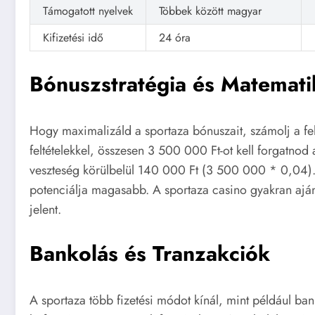
Támogatott nyelvek
Többek között magyar
Kifizetési idő
24 óra
Bónuszstratégia és Matemati
Hogy maximalizáld a sportaza bónuszait, számolj a fel
feltételekkel, összesen 3 500 000 Ft-ot kell forgatnod a
veszteség körülbelül 140 000 Ft (3 500 000 * 0,04). 
potenciálja magasabb. A sportaza casino gyakran ajánl
jelent.
Bankolás és Tranzakciók
A sportaza több fizetési módot kínál, mint például ban