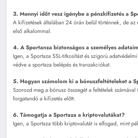
3. Mennyi időt vesz igénybe a pénzkifizetés a Sp
A kifizetések általában 24 órán belül történnek, de az
első alkalommal.
4. A Sportanza biztonságos a személyes adatai
Igen, a Sportaza SSL-titkosítást és szigorú adatvédel
védve a sportaza belépés és tranzakciókat.
5. Hogyan számolom ki a bónuszfeltételeket a S
Szorozd meg a bónusz összegét a feltételek számával
forgatandó a kifizetés előtt.
6. Támogatja a Sportaza a kriptovalutákat?
Igen, a Sportaza több kriptovalutát is elfogad, mint p