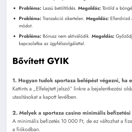
Probléma:
Lassú betöltődés.
Megoldás:
Töröld a böngés
Probléma:
Tranzakció sikertelen.
Megoldás:
Ellenőrizd 
módot.
Probléma:
Bónusz nem aktiválódik.
Megoldás:
Győződj 
kapcsolatba az ügyfélszolgálattal.
Bővített GYIK
1. Hogyan tudok sportaza belépést végezni, ha e
Kattints a „Elfelejtett jelszó“ linkre a bejelentkezési o
utasításokat a kapott levélben.
2. Melyek a sportaza casino minimális befizetés
A minimális befizetés 10 000 Ft, de ez változhat a fiz
a fiókodban.