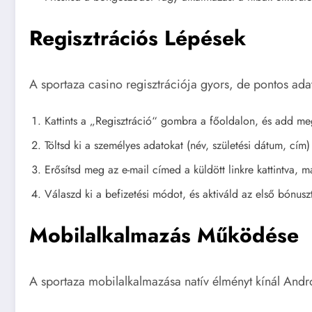
Regisztrációs Lépések
A sportaza casino regisztrációja gyors, de pontos ad
Kattints a „Regisztráció“ gombra a főoldalon, és add me
Töltsd ki a személyes adatokat (név, születési dátum, c
Erősítsd meg az e-mail címed a küldött linkre kattintva, m
Válaszd ki a befizetési módot, és aktiváld az első bónusz
Mobilalkalmazás Működése
A sportaza mobilalkalmazása natív élményt kínál And