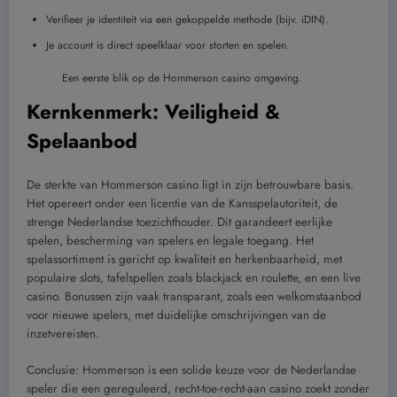
Verifieer je identiteit via een gekoppelde methode (bijv. iDIN).
Je account is direct speelklaar voor storten en spelen.
Een eerste blik op de Hommerson casino omgeving.
Kernkenmerk: Veiligheid &
Spelaanbod
De sterkte van Hommerson casino ligt in zijn betrouwbare basis.
Het opereert onder een licentie van de Kansspelautoriteit, de
strenge Nederlandse toezichthouder. Dit garandeert eerlijke
spelen, bescherming van spelers en legale toegang. Het
spelassortiment is gericht op kwaliteit en herkenbaarheid, met
populaire slots, tafelspellen zoals blackjack en roulette, en een live
casino. Bonussen zijn vaak transparant, zoals een welkomstaanbod
voor nieuwe spelers, met duidelijke omschrijvingen van de
inzetvereisten.
Conclusie: Hommerson is een solide keuze voor de Nederlandse
speler die een gereguleerd, recht-toe-recht-aan casino zoekt zonder