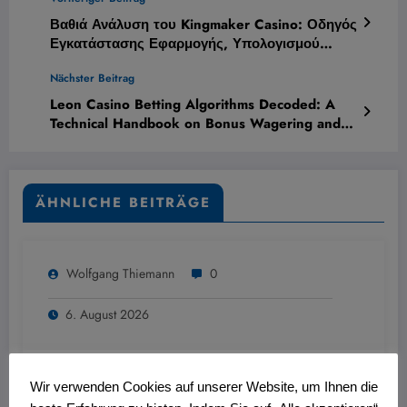
Βαθιά Ανάλυση του Kingmaker Casino: Οδηγός
Εγκατάστασης Εφαρμογής, Υπολογισμού
Μπόνους και Αντιμετώπισης Προβλημάτων
Nächster Beitrag
Leon Casino Betting Algorithms Decoded: A
Technical Handbook on Bonus Wagering and
Free Spin Optimization – Step-by-Step
ÄHNLICHE BEITRÄGE
Wolfgang Thiemann
0
6. August 2026
Wolfgang Thiemann
0
Wir verwenden Cookies auf unserer Website, um Ihnen die
Dudespin No Deposit Bonus Ablaufregeln