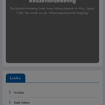
Redaktionsmeeting
Das Redaktionsmeeting findet immer Mittwochabends im Vitus, Lippstr.
7 statt. Das wurde von der Interessengemeinschaft festgelegt.
Links
YouTube
Stadt Haltern