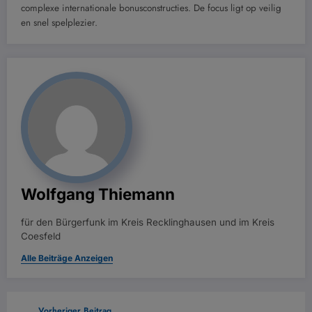
complexe internationale bonusconstructies. De focus ligt op veilig
en snel spelplezier.
Wolfgang Thiemann
für den Bürgerfunk im Kreis Recklinghausen und im Kreis
Coesfeld
Alle Beiträge Anzeigen
Vorheriger Beitrag