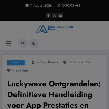
Zum
7. August 2026
10:10:06 AM
Inhalt
springen
Übersicht
Wolfgang Thiemann
18. Dezember 2016
0 Kommentare
Luckywave Ontgrendelen:
Definitieve Handleiding
voor App Prestaties en