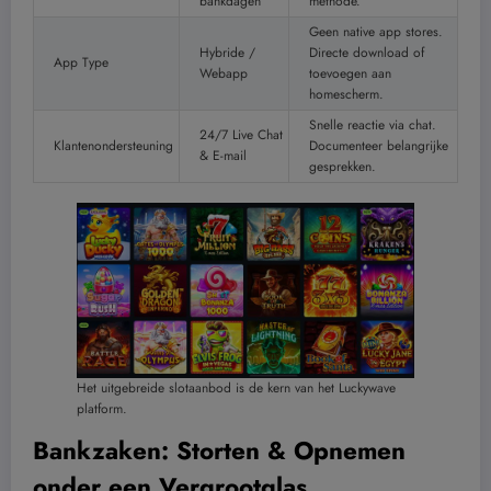
bankdagen
methode.
Geen native app stores.
Hybride /
Directe download of
App Type
Webapp
toevoegen aan
homescherm.
Snelle reactie via chat.
24/7 Live Chat
Klantenondersteuning
Documenteer belangrijke
& E-mail
gesprekken.
Het uitgebreide slotaanbod is de kern van het Luckywave
platform.
Bankzaken: Storten & Opnemen
onder een Vergrootglas