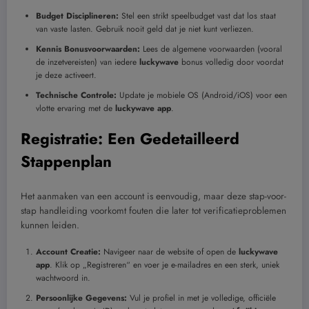
Budget Disciplineren:
Stel een strikt speelbudget vast dat los staat
van vaste lasten. Gebruik nooit geld dat je niet kunt verliezen.
Kennis Bonusvoorwaarden:
Lees de algemene voorwaarden (vooral
de inzetvereisten) van iedere
luckywave
bonus volledig door voordat
je deze activeert.
Technische Controle:
Update je mobiele OS (Android/iOS) voor een
vlotte ervaring met de
luckywave app
.
Registratie: Een Gedetailleerd
Stappenplan
Het aanmaken van een account is eenvoudig, maar deze stap-voor-
stap handleiding voorkomt fouten die later tot verificatieproblemen
kunnen leiden.
Account Creatie:
Navigeer naar de website of open de
luckywave
app
. Klik op „Registreren“ en voer je e-mailadres en een sterk, uniek
wachtwoord in.
Persoonlijke Gegevens:
Vul je profiel in met je volledige, officiële