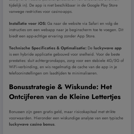
tijdelijk in). De app is niet beschikbaar in de Google Play Store
vanwege restricties voor casino-apps.
Installatie voor iOS:
Ga naar de website via Safari en volg de
instructies om een webapp naar je beginscherm toe te voegen. Dit
biedt een app-achtige ervaring zonder App Store.
Technische Specificaties & Optimalisatie:
De
luckywave app
is een hybride applicatie gebouwd voor snelheid. Voor de beste
prestaties: sluit achtergrondapps, zorg voor een stabiele 4G/5G of
WiFi-verbinding, en wis regelmatig de cache van de app in je
telefooninstellingen om laadtijden te minimaliseren.
Bonusstrategie & Wiskunde: Het
Ontcijferen van de Kleine Lettertjes
Bonussen zijn geen gratis geld, maar risicokapitaal met strikte
voorwaarden. Hieronder een wiskundige analyse van een typische
luckywave casino bonus
.