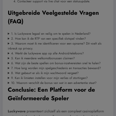
4. Contacteer support via live chat voor een statusupdate.
Uitgebreide Veelgestelde Vragen
(FAQ)
1. Is Luckywave legaal en veilig om te spelen in Nederland?
2. Hoe kan ik de RTP van een specifiek slotspel vinden?
3. Waarom moet ik me identificeren voor een opname? Dit voelt als
inbreuk op privacy.
4. Werkt de luckywave app op alle Android-telefoons?
5. Kan ik meerdere welkomstbonussen claimen?
6. Wat zijn de beste spellen om bonus-inzetvereisten snel te halen?
7. Hoe lang worden mijn spelgeschiedenis en transacties bewaard?
8. Wat gebeurt er als ik mijn wachtwoord vergeet?
9. Kan ik limieten instellen voor mijn verlies of stortingen?
10. Waarom verschilt de bonus van wat in een advertentie staat?
Conclusie: Een Platform voor de
Geïnformeerde Speler
Luckywave
presenteert zichzelf als een compleet casinoplatform