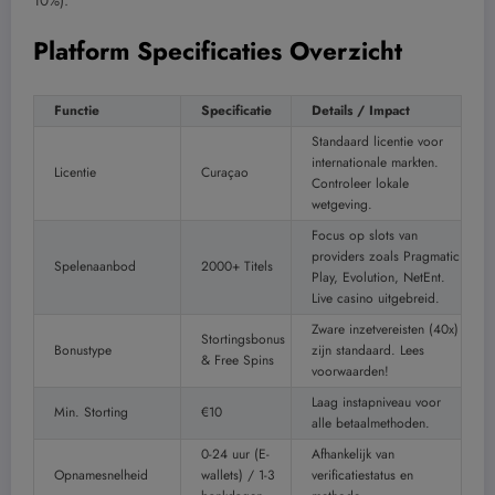
10%).
Platform Specificaties Overzicht
Functie
Specificatie
Details / Impact
Standaard licentie voor
internationale markten.
Licentie
Curaçao
Controleer lokale
wetgeving.
Focus op slots van
providers zoals Pragmatic
Spelenaanbod
2000+ Titels
Play, Evolution, NetEnt.
Live casino uitgebreid.
Zware inzetvereisten (40x)
Stortingsbonus
Bonustype
zijn standaard. Lees
& Free Spins
voorwaarden!
Laag instapniveau voor
Min. Storting
€10
alle betaalmethoden.
0-24 uur (E-
Afhankelijk van
Opnamesnelheid
wallets) / 1-3
verificatiestatus en