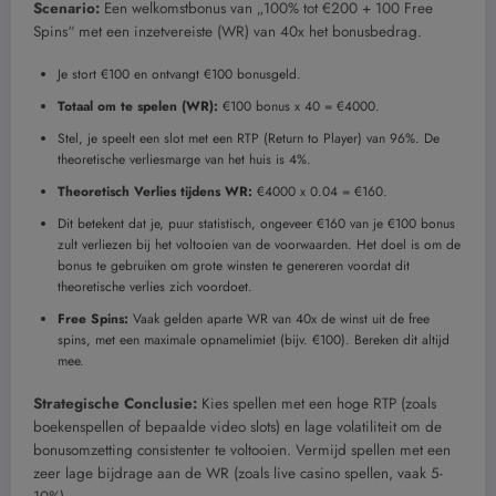
Scenario:
Een welkomstbonus van „100% tot €200 + 100 Free
Spins“ met een inzetvereiste (WR) van 40x het bonusbedrag.
Je stort €100 en ontvangt €100 bonusgeld.
Totaal om te spelen (WR):
€100 bonus x 40 = €4000.
Stel, je speelt een slot met een RTP (Return to Player) van 96%. De
theoretische verliesmarge van het huis is 4%.
Theoretisch Verlies tijdens WR:
€4000 x 0.04 = €160.
Dit betekent dat je, puur statistisch, ongeveer €160 van je €100 bonus
zult verliezen bij het voltooien van de voorwaarden. Het doel is om de
bonus te gebruiken om grote winsten te genereren voordat dit
theoretische verlies zich voordoet.
Free Spins:
Vaak gelden aparte WR van 40x de winst uit de free
spins, met een maximale opnamelimiet (bijv. €100). Bereken dit altijd
mee.
Strategische Conclusie:
Kies spellen met een hoge RTP (zoals
boekenspellen of bepaalde video slots) en lage volatiliteit om de
bonusomzetting consistenter te voltooien. Vermijd spellen met een
zeer lage bijdrage aan de WR (zoals live casino spellen, vaak 5-