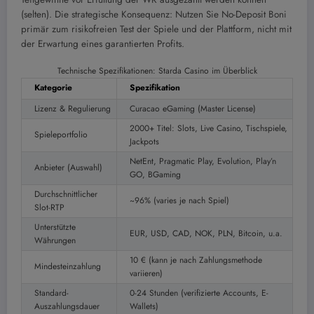
(selten). Die strategische Konsequenz: Nutzen Sie No-Deposit Boni
primär zum risikofreien Test der Spiele und der Plattform, nicht mit
der Erwartung eines garantierten Profits.
Technische Spezifikationen: Starda Casino im Überblick
Kategorie
Spezifikation
Lizenz & Regulierung
Curacao eGaming (Master License)
2000+ Titel: Slots, Live Casino, Tischspiele,
Spieleportfolio
Jackpots
NetEnt, Pragmatic Play, Evolution, Play’n
Anbieter (Auswahl)
GO, BGaming
Durchschnittlicher
~96% (varies je nach Spiel)
Slot-RTP
Unterstützte
EUR, USD, CAD, NOK, PLN, Bitcoin, u.a.
Währungen
10 € (kann je nach Zahlungsmethode
Mindesteinzahlung
variieren)
Standard-
0-24 Stunden (verifizierte Accounts, E-
Auszahlungsdauer
Wallets)