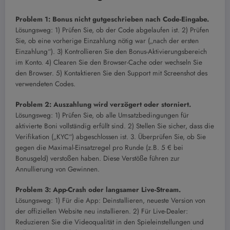
Problem 1: Bonus nicht gutgeschrieben nach Code-Eingabe.
Lösungsweg: 1) Prüfen Sie, ob der Code abgelaufen ist. 2) Prüfen
Sie, ob eine vorherige Einzahlung nötig war („nach der ersten
Einzahlung“). 3) Kontrollieren Sie den Bonus-Aktivierungsbereich
im Konto. 4) Clearen Sie den Browser-Cache oder wechseln Sie
den Browser. 5) Kontaktieren Sie den Support mit Screenshot des
verwendeten Codes.
Problem 2: Auszahlung wird verzögert oder storniert.
Lösungsweg: 1) Prüfen Sie, ob alle Umsatzbedingungen für
aktivierte Boni vollständig erfüllt sind. 2) Stellen Sie sicher, dass die
Verifikation („KYC“) abgeschlossen ist. 3. Überprüfen Sie, ob Sie
gegen die Maximal-Einsatzregel pro Runde (z.B. 5 € bei
Bonusgeld) verstoßen haben. Diese Verstöße führen zur
Annullierung von Gewinnen.
Problem 3: App-Crash oder langsamer Live-Stream.
Lösungsweg: 1) Für die App: Deinstallieren, neueste Version von
der offiziellen Website neu installieren. 2) Für Live-Dealer:
Reduzieren Sie die Videoqualität in den Spieleinstellungen und