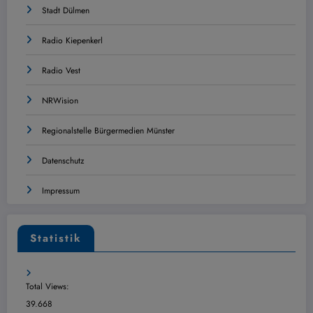
Stadt Dülmen
Radio Kiepenkerl
Radio Vest
NRWision
Regionalstelle Bürgermedien Münster
Datenschutz
Impressum
Statistik
Total Views:
39.668