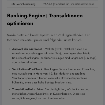
SSL-Verschlüsselung
256-bit (Standard für Finanztransaktionen)
Banking-Engine: Transaktionen
optimieren
Starda bietet ein breites Spektrum an Zahlungsmethoden. Für
technisch versierte Spieler sind folgende Punkte kritisch:
Auswahl der Methode:
E-Wallets (Skrill, Neteller) bieten die
schnellsten Auszahlungen (oft unter 24h), unterliegen aber häufig
Bonusbeschränkungen. Banküberweisungen sind langsamer (3-5 Tage),
aber universell einsetzbar.
Verifikations-Pre-Check:
Beantragen Sie vor Ihrer ersten Einzahlung
eine Auszahlung in Höhe von 1 €. Der dadurch angestoßene
Verifikationsprozess offenbart eventuelle Dokumentenprobleme
frühzeitig, ohne dass hohe Beträge blockiert sind.
Transaktionslimits:
Prüfen Sie die täglichen, wöchentlichen und
monatlichen Auszahlungslimits im Kundenbereich. Diese sind
vertraglich festgelegt und nicht verhandelbar.