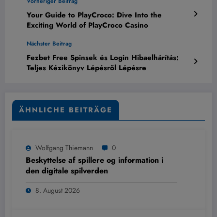
Vorheriger Beitrag
Your Guide to PlayCroco: Dive Into the
Exciting World of PlayCroco Casino
Nächster Beitrag
Fezbet Free Spinsek és Login Hibaelhárítás:
Teljes Kézikönyv Lépésről Lépésre
ÄHNLICHE BEITRÄGE
Wolfgang Thiemann
0
Beskyttelse af spillere og information i
den digitale spilverden
8. August 2026