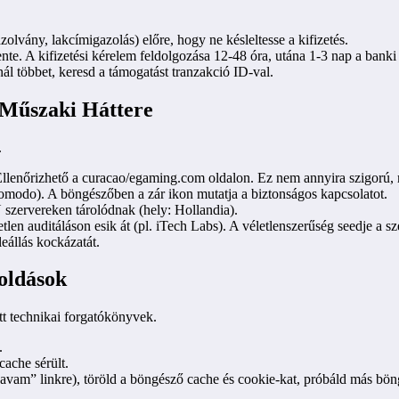
lvány, lakcímigazolás) előre, hogy ne késleltesse a kifizetés.
 kifizetési kérelem feldolgozása 12-48 óra, utána 1-3 nap a banki á
l többet, keresd a támogatást tranzakció ID-val.
ó Műszaki Háttere
.
lenőrizhető a curacao/egaming.com oldalon. Ez nem annyira szigorú, 
omodo). A böngészőben a zár ikon mutatja a biztonságos kapcsolatot.
zervereken tárolódnak (hely: Hollandia).
en auditáláson esik át (pl. iTech Labs). A véletlenszerűség seedje a sz
eállás kockázatát.
oldások
t technikai forgatókönyvek.
.
ache sérült.
jelszavam” linkre), töröld a böngésző cache és cookie-kat, próbáld má