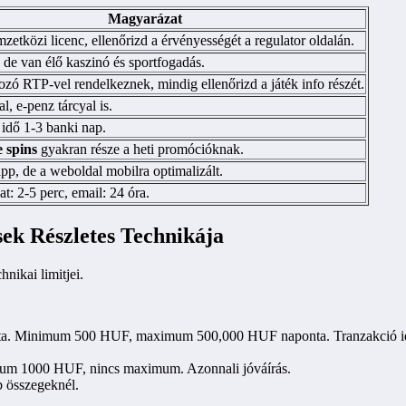
Magyarázat
etközi licenc, ellenőrizd a érvényességét a regulator oldalán.
 de van élő kaszinó és sportfogadás.
ozó RTP-vel rendelkeznek, mindig ellenőrizd a játék info részét.
, e-penz tárcyal is.
 idő 1-3 banki nap.
e spins
gyakran része a heti promócióknak.
pp, de a weboldal mobilra optimalizált.
t: 2-5 perc, email: 24 óra.
sek Részletes Technikája
nikai limitjei.
ata. Minimum 500 HUF, maximum 500,000 HUF naponta. Tranzakció idő:
mum 1000 HUF, nincs maximum. Azonnali jóváírás.
 összegeknél.