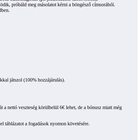
működik, próbáld meg másolatot kérni a böngésző címsorából.
dben.
kkal játszol (100% hozzájárulás).
a nettó veszteség körülbelül 6€ lehet, de a bónusz miatt még
el táblázatot a fogadások nyomon követésére.