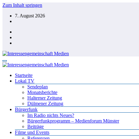
Zum Inhalt springen
7. August 2026
Startseite
Lokal TV
Sendeplan
Monatsberichte
Halterner Zeitung
Dülmener Zeitung
Bürgerfunk
Im Radio nichts Neues?
Bürgerfunkprogramm – Medienforum Münster
Beiträge
Filme und Events
Referenzen