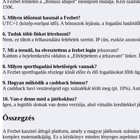
A Fezbet felületén a „Bónusz állapot” menüpont mutatja. Kézi számít
150€.
5. Milyen időzónát használ a Fezbet?
UTC+1 (közép-európai idő). A bónuszok lejárata, a fogadási határidő
6. Tudok több fiókot létrehozni?
Nem, ez tiltott a felhasználási feltételek szerint. IP cím, eszköz azon
7. Mi a teendő, ha elvesztettem a
fezbet login
jelszavam?
Kattints a bejelentkezési oldalon a „Elfelejtettem a jelszavam” linkre.
8. Milyen sportfogadási lehetőségek vannak?
A Fezbet sportfogadás részlege kínál előre és élő fogadásokat főbb li
9. Hogyan működik a cashback bónusz?
A cashback havi veszteségeid egy százalékát téríti meg (pl. 10%). Au
10. Van-e demo mód a játékokhoz?
Igen, a legtöbb slotnak van demo verziója, ahol virtuális kreditekkel
Összegzés
A Fezbet kaszinó átfogó platform, amely a magyar játékosok számára kí
komplex matematikájáig. Ez a kézikönyv minden lényeges aspektust lefed