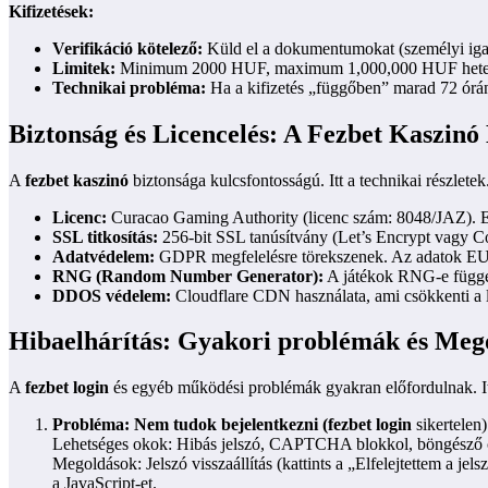
Kifizetések:
Verifikáció kötelező:
Küld el a dokumentumokat (személyi igazo
Limitek:
Minimum 2000 HUF, maximum 1,000,000 HUF hetente. A
Technikai probléma:
Ha a kifizetés „függőben” marad 72 óráná
Biztonság és Licencelés: A Fezbet Kaszin
A
fezbet kaszinó
biztonsága kulcsfontosságú. Itt a technikai részletek
Licenc:
Curacao Gaming Authority (licenc szám: 8048/JAZ). El
SSL titkosítás:
256-bit SSL tanúsítvány (Let’s Encrypt vagy C
Adatvédelem:
GDPR megfelelésre törekszenek. Az adatok EU s
RNG (Random Number Generator):
A játékok RNG-e függetl
DDOS védelem:
Cloudflare CDN használata, ami csökkenti a l
Hibaelhárítás: Gyakori problémák és Meg
A
fezbet login
és egyéb működési problémák gyakran előfordulnak. It
Probléma: Nem tudok bejelentkezni (
fezbet login
sikertelen)
Lehetséges okok: Hibás jelszó, CAPTCHA blokkol, böngésző c
Megoldások: Jelszó visszaállítás (kattints a „Elfelejtettem a 
a JavaScript-et.