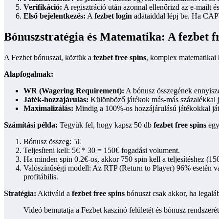
Verifikáció:
A regisztráció után azonnal ellenőrizd az e-mailt 
Első bejelentkezés:
A
fezbet login
adataiddal lépj be. Ha CAP
Bónuszstratégia és Matematika: A
fezbet f
A Fezbet bónuszai, köztük a
fezbet free spins
, komplex matematikai h
Alapfogalmak:
WR (Wagering Requirement):
A bónusz összegének ennyiszer
Játék-hozzájárulás:
Különböző játékok más-más százalékkal já
Maximalizálás:
Mindig a 100%-os hozzájárulású játékokkal játs
Számítási példa:
Tegyük fel, hogy kapsz 50 db
fezbet free spins
egy 
Bónusz összeg: 5€
Teljesíteni kell: 5€ * 30 = 150€ fogadási volument.
Ha minden spin 0.2€-os, akkor 750 spin kell a teljesítéshez (150
Valószínűségi modell: Az RTP (Return to Player) 96% esetén vá
profitábilis.
Stratégia:
Aktiváld a
fezbet free spins
bónuszt csak akkor, ha legalá
Videó bemutatja a Fezbet kaszinó felületét és bónusz rendszerét