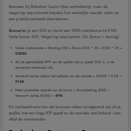
Bonussen bij Betnation Casino lijken aantrekkelijk, maar de
wagering requirements bepalen hun werkelijke waarde. Laten we
een praktijkvoorbeeld doorrekenen:
Scenario:
Je stort €50 en claimt een 100% matchbonus tot €100.
Totale bonus: €50. Wagering requirement: 35x (bonus + storting).
Totale inzetvereiste = (Storting €50 + Bonus €50) * 35 = €100 * 35 =
€3500
.
Als de gemiddelde RTP van de spellen die je speelt 96% is, is de
verwachte verliesratio 4%.
Verwacht verlies tijdens het behalen van de vereiste = €3500 * 0.04 =
€140
.
Netto potentiële waarde van de bonus = Bonusbedrag (€50) –
Verwacht verlies (€140) =
-€90
.
Dit voorbeeld toont aan dat bonussen alleen winstgevend zijn als je
spellen met een hoge RTP speelt en de vereisten snel behaalt. Lees
altijd de voorwaarden.