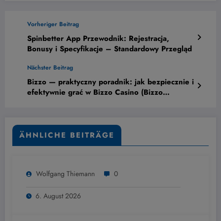
Vorheriger Beitrag
Spinbetter App Przewodnik: Rejestracja,
Bonusy i Specyfikacje – Standardowy Przegląd
Nächster Beitrag
Bizzo — praktyczny poradnik: jak bezpiecznie i
efektywnie grać w Bizzo Casino (Bizzo
kaszino)
ÄHNLICHE BEITRÄGE
Wolfgang Thiemann
0
6. August 2026