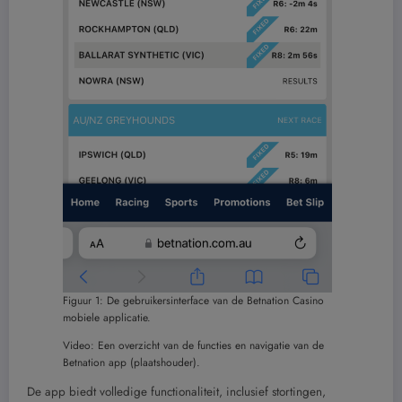
Figuur 1: De gebruikersinterface van de Betnation Casino
mobiele applicatie.
Video: Een overzicht van de functies en navigatie van de
Betnation app (plaatshouder).
De app biedt volledige functionaliteit, inclusief stortingen,