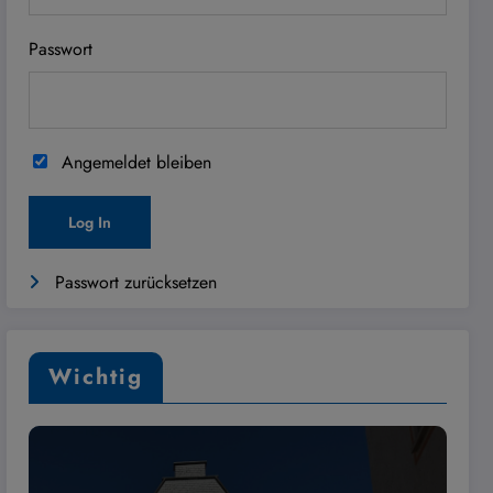
Passwort
Angemeldet bleiben
Passwort zurücksetzen
Wichtig