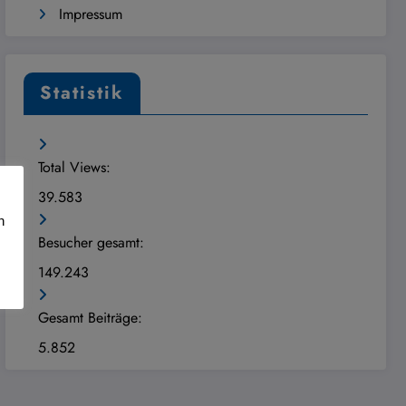
Impressum
Statistik
Total Views:
39.583
n
Besucher gesamt:
149.243
Gesamt Beiträge:
5.852