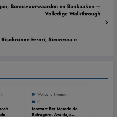
oggen, Bonusvoorwaarden en Bankzaken –
Volledige Walkthrough
 Risoluzione Errori, Sicurezza e
nn
Wolfgang Thiemann
0
osit
Mozzart Bet Metode de
eln
Retragere: Avantaje,