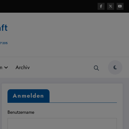
rn
Archiv
Anmelden
Benutzername