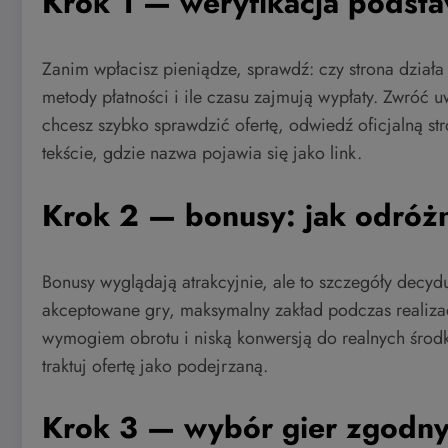
Krok 1 — weryfikacja podst
Zanim wpłacisz pieniądze, sprawdź: czy strona działa
metody płatności i ile czasu zajmują wypłaty. Zwróć
chcesz szybko sprawdzić ofertę, odwiedź oficjalną st
tekście, gdzie nazwa pojawia się jako link.
Krok 2 — bonusy: jak odróżn
Bonusy wyglądają atrakcyjnie, ale to szczegóły decyd
akceptowane gry, maksymalny zakład podczas realiza
wymogiem obrotu i niską konwersją do realnych środ
traktuj ofertę jako podejrzaną.
Krok 3 — wybór gier zgodny