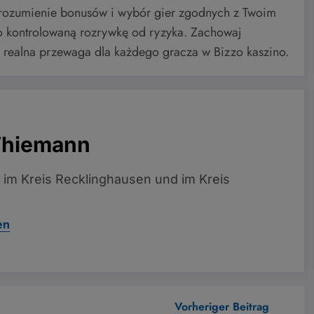
 zrozumienie bonusów i wybór gier zgodnych z Twoim
ako kontrolowaną rozrywkę od ryzyka. Zachowaj
to realna przewaga dla każdego gracza w Bizzo kaszino.
Thiemann
 im Kreis Recklinghausen und im Kreis
en
Vorheriger Beitrag