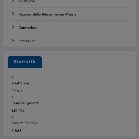
NRWision
Regionalstelle Bürgermedien Münster
Datenschutz
Impressum
Statistik
Total Views:
39.616
Besucher gesamt:
149.274
Gesamt Beiträge:
5.853