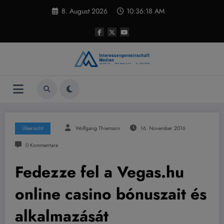
Zum
8. August 2026
10:36:19 AM
Inhalt
springen
Übersicht
Wolfgang Thiemann
16. November 2016
0 Kommentare
Fedezze fel a Vegas.hu
online casino bónuszait és
alkalmazását