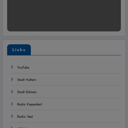
Links
YouTube
Stadt Haltern
Stadt Dülmen
Radio Kiepenkerl
Radio Vest