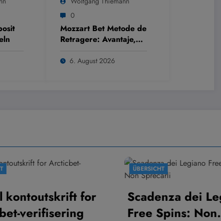
nn
Wolfgang Thiemann
0
osit
Mozzart Bet Metode de
eln
Retragere: Avantaje,
Dezavantaje, Viteza
6. August 2026
ÜBERSICHT
ÜBERSICH
Scadenza dei Legiano
PayPa
Free Spins: Non
Pros,