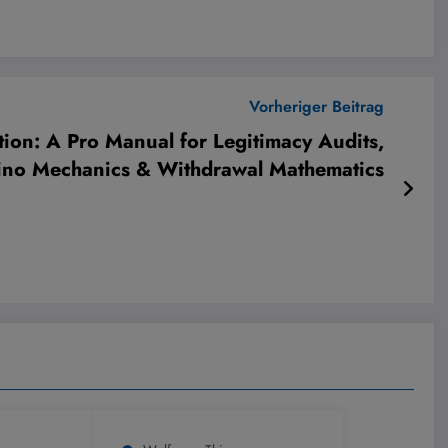
Vorheriger Beitrag
ion: A Pro Manual for Legitimacy Audits,
ino Mechanics & Withdrawal Mathematics