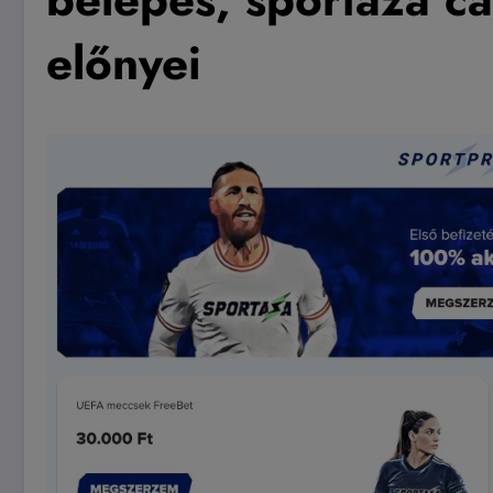
előnyei