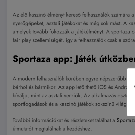
Az élő kaszinó élményt kereső felhasználók számára a s
nyerőgépeket, asztali játékokat és még sok mást. A ka
amelyek tovább fokozzák a játékélményt. A sportaza ca
fair play szellemiségét, így a felhasználók csak a szó
Sportaza app: Játék útközbe
A modern felhasználók körében egyre népszerűbb a spo
bárhol és bármikor. Az app letölthető iOS és Android
kínálja, mint az asztali verziók. Az alkalmazás ösztönz
sportfogadások és a kaszinó játékok sokszínű világát ú
További információkat és részleteket találhat a
Sportaz
útmutatót megtalálnak a kezdéshez.