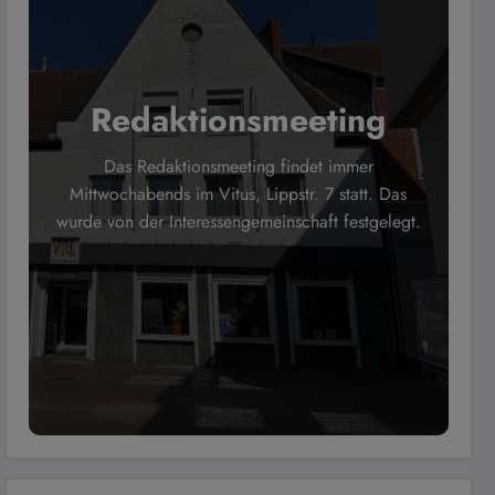
Redaktionsmeeting
Das Redaktionsmeeting findet immer
Mittwochabends im Vitus, Lippstr. 7 statt. Das
wurde von der Interessengemeinschaft festgelegt.