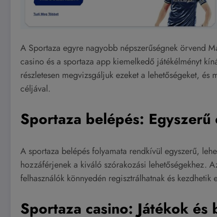
A Sportaza egyre nagyobb népszerűségnek örvend Mag
casino és a sportaza app kiemelkedő játékélményt kín
részletesen megvizsgáljuk ezeket a lehetőségeket, és 
céljával.
Sportaza belépés: Egyszerű 
A sportaza belépés folyamata rendkívül egyszerű, leh
hozzáférjenek a kiváló szórakozási lehetőségekhez. Az 
felhasználók könnyedén regisztrálhatnak és kezdhetik el
Sportaza casino: Játékok és