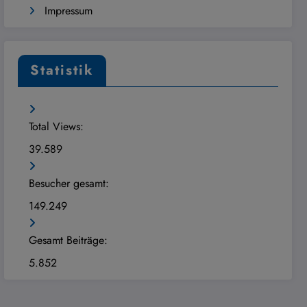
Impressum
Statistik
Total Views:
39.589
Besucher gesamt:
149.249
Gesamt Beiträge:
5.852